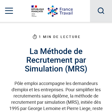
Accéder
Accéder
Accéder
au
au
au
menu
contenu
pied
principal
de
Acc
Menu
page
Menu
à
de
navigation
la
1
MIN DE LECTURE
rec
La Méthode de
Recrutement par
Simulation (MRS)
Pôle emploi accompagne les demandeurs
d'emploi et les entreprises. Pour simplifier les
recrutements sans diplôme, la méthode de
recrutement par simulation (MRS), initiée dès
1995 par George Lemoine et Pierre Liege, reste