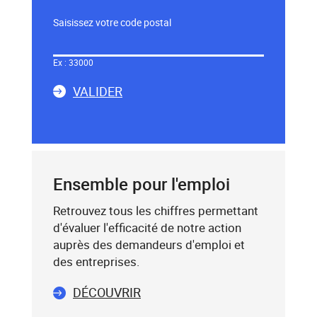
Saisissez votre code postal
Dans
le
Ex : 33000
champ
LA
ci-
VALIDER
dessous,
SAISIE
saisissez
DU
un
CODE
mot-
POSTAL
clé
Ensemble pour l'emploi
(exemple
:
Retrouvez tous les chiffres permettant
75019),
d'évaluer l'efficacité de notre action
sélectionnez-
auprès des demandeurs d'emploi et
le
des entreprises.
dans
DÉCOUVRIR
la
liste