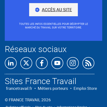
nous
ACCÈS AU SITE
TOUTES LES INFOS ESSENTIELLES POUR DÉCRYPTER LE
MARCHÉ DU TRAVAIL SUR VOTRE TERRITOIRE.
Réseaux sociaux
Retrouvez-
Retrouvez-
Retrouvez-
Retrouvez-
Retrouvez-
Abon
nous
nous
nous
nous
nous
nous
Sites France Travail
sur
sur
sur
sur
sur
à
Linkedin
X
Facebook
Youtube
Instagram
nos
francetravail.fr
•
Métiers porteurs
•
Emploi Store
flux
©
FRANCE TRAVAIL 2026
RSS