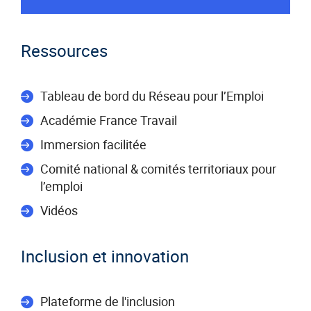
SAISIE
saisissez
DU
un
CODE
Ressources
mot-
POSTAL
clé
(exemple
Tableau de bord du Réseau pour l’Emploi
:
75019),
Académie France Travail
sélectionnez-
Immersion facilitée
le
dans
Comité national & comités territoriaux pour
la
l’emploi
liste
Vidéos
affichée
(avec
les
Inclusion et innovation
touches
flèche
haut
Plateforme de l'inclusion