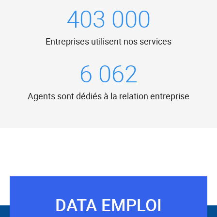
clé.
403 000
Le
mot-
Entreprises utilisent nos services
clé
validé
6 062
sera
situé
avant
Agents sont dédiés à la relation entreprise
le
champ.
DATA EMPLOI
Suivez-