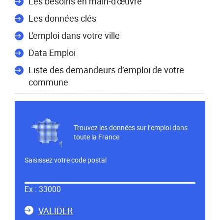
Les besoins en main-d'œuvre
Les données clés
L'emploi dans votre ville
Data Emploi
Liste des demandeurs d’emploi de votre
commune
Trouvez les données sur l’emploi dans
toute la France
Saisissez votre code postal
Dans
le
Ex : 33000
champ
ci-
LA
VALIDER
dessous,