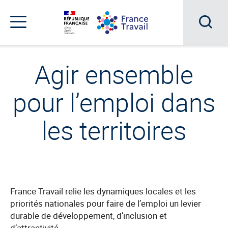
Accéder
Accéder
Accéder
au
au
au
menu
contenu
pied
principal
de
Acc
Menu
page
Menu
à
de
Agir ensemble
navigation
la
pour l’emploi dans
rec
les territoires
France Travail relie les dynamiques locales et les
priorités nationales pour faire de l’emploi un levier
durable de développement, d’inclusion et
d’attractivité.