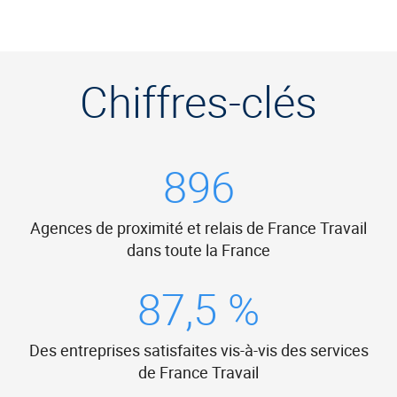
et
flèche
bas),
puis
Chiffres-clés
validez-
le
avec
la
896
touche
Entrée
du
Agences de proximité et relais de France Travail
clavier.
dans toute la France
Vous
ne
87,5 %
pouvez
valider
qu'un
Des entreprises satisfaites vis-à-vis des services
seul
de France Travail
mot-