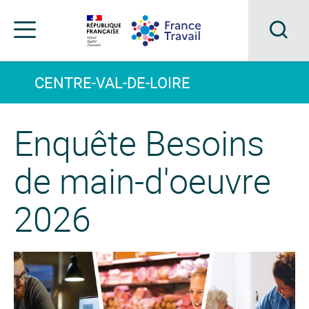
Accéder
Accéder
Accéder
au
au
au
menu
contenu
pied
principal
de
Acc
Menu
page
Menu
à
CENTRE-VAL-DE-LOIRE
de
navigation
la
Enquête Besoins
rec
Les
dernières
de main-d'oeuvre
actualités
2026
de
France
Travail