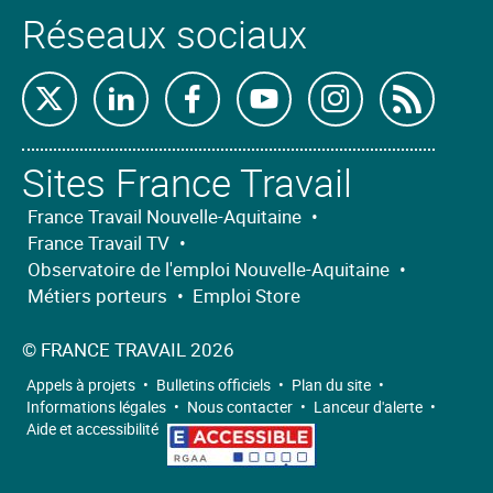
Réseaux sociaux
Retrouvez-
Retrouvez-
Retrouvez-
Retrouvez-
Retrouvez-
Abon
nous
nous
nous
nous
nous
nous
Sites France Travail
sur
sur
sur
sur
sur
à
X
Linkedin
Facebook
Youtube
Instagram
nos
France Travail Nouvelle-Aquitaine
•
France Travail TV
•
flux
Observatoire de l'emploi Nouvelle-Aquitaine
•
RSS
Métiers porteurs
•
Emploi Store
©
FRANCE TRAVAIL 2026
Appels à projets
•
Bulletins officiels
•
Plan du site
•
Informations légales
•
Nous contacter
•
Lanceur d'alerte
•
Aide et accessibilité