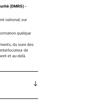
curité (DMRS) -
nt national, sur
formation quelque
ements, du suivi des
’interlocuteur de
ent et au-delà.