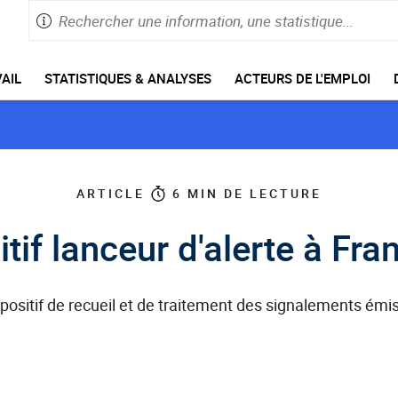
Rechercher
Saisie
une
de
information,
60
caractères
une
AIL
STATISTIQUES & ANALYSES
ACTEURS DE L'EMPLOI
maximum
statistique
ARTICLE
6
MIN DE LECTURE
tif lanceur d'alerte à Fra
spositif de recueil et de traitement des signalements émis