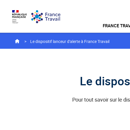
Accéder
Accéder
Accéder
au
au
au
menu
contenu
pied
principal
de
Menu
page
FRANCE TRAV
de
navigation
home
Le dispositif lanceur d'alerte à France Travail
Le disposi
Pour tout savoir sur le di