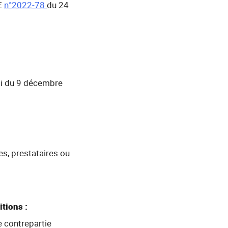
PE
n°2022-78
du 24
loi du 9 décembre
es, prestataires ou
itions :
e contrepartie