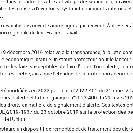
e dans le cadre de votre activité professionnelle à, ou avec 
ntifier les causes d’éventuels dysfonctionnements internes et 
es.
 revanche pas ouverte aux usagers qui peuvent s’adresser à 
tion régionale de leur France Travail.
 9 décembre 2016 relative à la transparence, à la lutte contr
e économique institue un statut protecteur pour le lanceur d’a
erte, les faits susceptibles de faire l’objet d’une alerte, la p
re respectée, ainsi que l’étendue de la protection accordée 
 été modifiées en 2022 par la loi n°2022-401 du 21 mars 202
ceurs d’alerte et la loi organique n°2022-400 du 21 mars 202
des droits en matière de signalement d'alerte. Ces textes on
e (UE)2019/1937 du 23 octobre 2019 sur la protection des pe
t de l’Union.
 instaure un dispositif de remontée et de traitement des aler