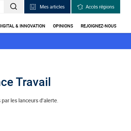
Mes articles
Accès régions
RECHERCHER
UNE
DIGITAL & INNOVATION
OPINIONS
REJOIGNEZ-NOUS
INFORMATION,
UNE
STATISTIQUE
nce Travail
 par les lanceurs d’alerte.