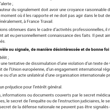
’alerte ;
 l’auteur du signalement doit avoir une croyance raisonnable 
u moment où il les rapporte et ne doit pas agir dans le but d
néralement, à France Travail.
ions obtenues dans le cadre d’activités professionnelles, il 
nt ait eu personnellement connaissance des faits. Il peut ain
tés.
évèle ou signale, de manière désintéressée et de bonne foi 
élit ;
u une tentative de dissimulation d’une violation d’un texte de 
it de l’Union européenne, d’un engagement international régu
e ou d’un acte unilatéral d’une organisation internationale p
n préjudice pour l’intérêt général.
s, informations ou documents couverts par le secret médical
res, le secret de l'enquête ou de l'instruction judiciaires, le 
 secret de la défense nationale ne peuvent pas être signalés