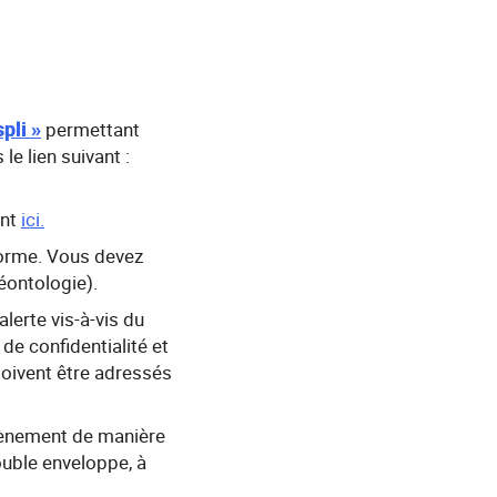
pli »
permettant
e lien suivant :
ant
ici.
eforme. Vous devez
éontologie).
lerte vis-à-vis du
 de confidentialité et
doivent être adressés
évènement de manière
uble enveloppe, à