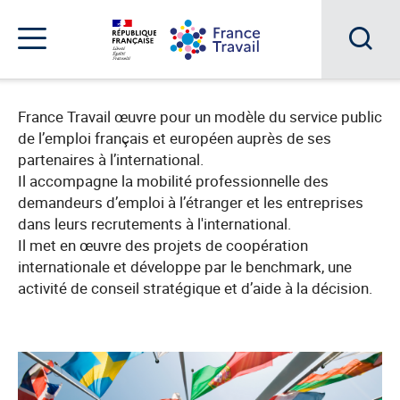
Accéder
Accéder
Accéder
au
au
au
menu
contenu
pied
principal
de
Acc
Menu
page
Menu
à
de
France Travail œuvre pour un modèle du service public
navigation
la
de l’emploi français et européen auprès de ses
partenaires à l’international.
rec
Il accompagne la mobilité professionnelle des
demandeurs d’emploi à l’étranger et les entreprises
dans leurs recrutements à l'international.
Il met en œuvre des projets de coopération
internationale et développe par le benchmark, une
activité de conseil stratégique et d’aide à la décision.