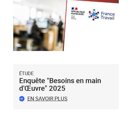
flèche
bas),
puis
validez-
le
avec
la
touche
Entrée
du
ÉTUDE
clavier.
Enquête "Besoins en main
Vous
d'Œuvre" 2025
ne
pouvez
EN SAVOIR PLUS
valider
qu'un
seul
mot-