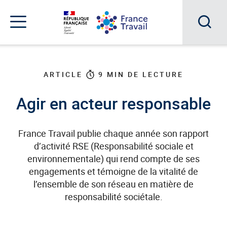
Accéder
Accéder
Accéder
au
au
au
menu
contenu
pied
principal
de
Acc
Menu
page
Menu
à
de
navigation
la
ARTICLE
9
MIN DE LECTURE
rec
Agir en acteur responsable
France Travail publie chaque année son rapport
d’activité RSE (Responsabilité sociale et
environnementale) qui rend compte de ses
engagements et témoigne de la vitalité de
l’ensemble de son réseau en matière de
responsabilité sociétale.