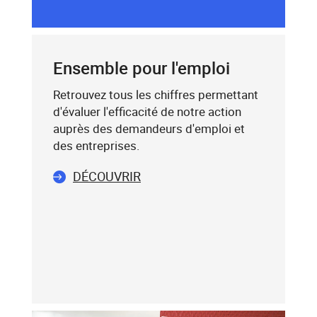
saisissez
DU
un
CODE
mot-
POSTAL
clé
Ensemble pour l'emploi
(exemple
:
Retrouvez tous les chiffres permettant
75019),
d'évaluer l'efficacité de notre action
sélectionnez-
auprès des demandeurs d'emploi et
le
des entreprises.
dans
DÉCOUVRIR
la
liste
affichée
(avec
les
touches
flèche
haut
et