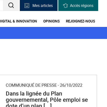
Mes articles
Accès régions
RECHERCHER
UNE
DIGITAL & INNOVATION
OPINIONS
REJOIGNEZ-NOUS
INFORMATION,
UNE
STATISTIQUE
COMMUNIQUÉ DE PRESSE - 26/10/2022
Dans la lignée du Plan
gouvernemental, Pôle emploi se
dote d’un plan [...]