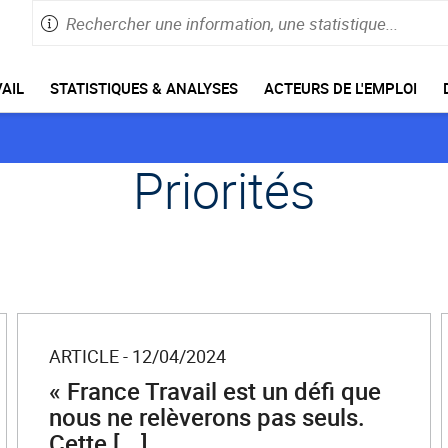
Rechercher
Saisie
une
de
information,
60
caractères
une
AIL
STATISTIQUES & ANALYSES
ACTEURS DE L'EMPLOI
maximum
statistique
Priorités
ARTICLE - 12/04/2024
« France Travail est un défi que
nous ne relèverons pas seuls.
Cette [...]