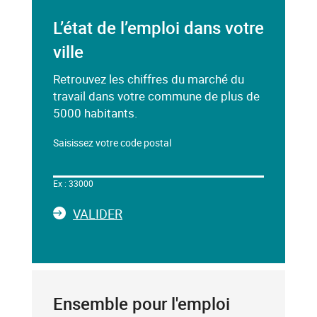
L’état de l’emploi dans votre
ville
Retrouvez les chiffres du marché du
travail dans votre commune de plus de
5000 habitants.
Saisissez votre code postal
Dans
le
Ex : 33000
champ
ci-
LA
VALIDER
dessous,
SAISIE
saisissez
DU
un
CODE
mot-
POSTAL
clé
Ensemble pour l'emploi
(exemple