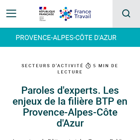
Accéder
Accéder
Accéder
au
au
au
menu
contenu
pied
principal
de
Acc
Menu
page
Menu
à
PROVENCE-ALPES-CÔTE D'AZUR
de
navigation
la
rec
SECTEURS D'ACTIVITÉ
5
MIN DE
LECTURE
Paroles d'experts. Les
enjeux de la filière BTP en
Provence-Alpes-Côte
d'Azur