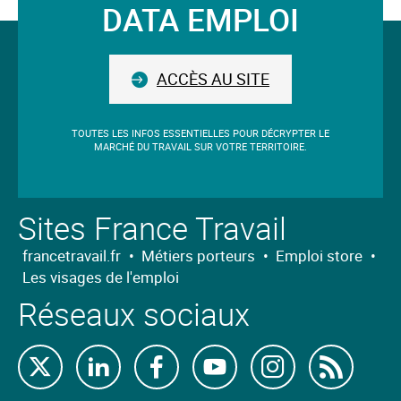
DATA EMPLOI
sera
Suivez-
situé
avant
nous
le
ACCÈS AU SITE
champ.
TOUTES LES INFOS ESSENTIELLES POUR DÉCRYPTER LE
MARCHÉ DU TRAVAIL SUR VOTRE TERRITOIRE.
Sites France Travail
francetravail.fr
•
Métiers porteurs
•
Emploi store
•
Les visages de l'emploi
Réseaux sociaux
Retrouvez-
Retrouvez-
Retrouvez-
Retrouvez-
Retrouvez-
Abon
nous
nous
nous
nous
nous
nous