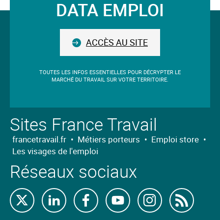
DATA EMPLOI
Suivez-
nous
ACCÈS AU SITE
TOUTES LES INFOS ESSENTIELLES POUR DÉCRYPTER LE
MARCHÉ DU TRAVAIL SUR VOTRE TERRITOIRE.
Sites France Travail
francetravail.fr
•
Métiers porteurs
•
Emploi store
•
Les visages de l'emploi
Réseaux sociaux
Retrouvez-
Retrouvez-
Retrouvez-
Retrouvez-
Retrouvez-
Abon
nous
nous
nous
nous
nous
nous