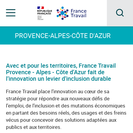
Accéder
Accéder
Accéder
au
au
au
menu
contenu
pied
principal
de
Acc
Menu
page
Menu
à
PROVENCE-ALPES-CÔTE D'AZUR
de
navigation
la
rec
Avec et pour les territoires, France Travail
Provence - Alpes - Côte d’Azur fait de
l’innovation un levier d’inclusion durable
France Travail place l’innovation au cœur de sa
stratégie pour répondre aux nouveaux défis de
l’emploi, de l’inclusion et des mutations économiques
en partant des besoins réels, des usages et des freins
vécus pour concevoir des solutions adaptées aux
publics et aux territoires.