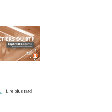
Lire plus tard
l'article
Paroles