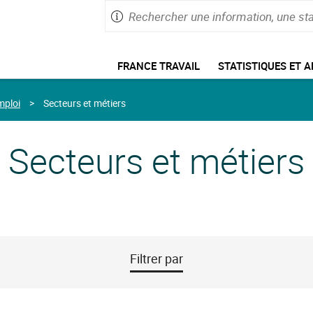
Rechercher
Saisie
une
de
information,
60
caractères
une
Menu
maximum
FRANCE TRAVAIL
STATISTIQUES ET 
statistique
de
navigation
mploi
Secteurs et métiers
Secteurs et métiers
Filtrer par