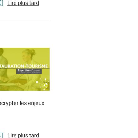
Lire plus tard
l'article
Paroles
d'experts.
Les
enjeux
de
la
filière
numérique
en
Provence-
Alpes-
écrypter les enjeux
Côte
d'Azur
Lire plus tard