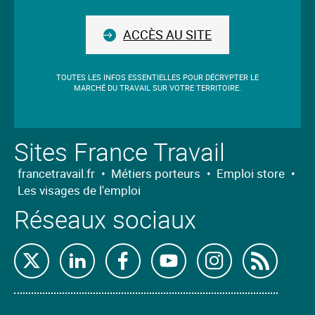
nous
ACCÈS AU SITE
TOUTES LES INFOS ESSENTIELLES POUR DÉCRYPTER LE
MARCHÉ DU TRAVAIL SUR VOTRE TERRITOIRE.
Sites France Travail
francetravail.fr
•
Métiers porteurs
•
Emploi store
•
Les visages de l'emploi
Réseaux sociaux
Retrouvez-
Retrouvez-
Retrouvez-
Retrouvez-
Retrouvez-
Abon
nous
nous
nous
nous
nous
nous
sur
sur
sur
sur
sur
à