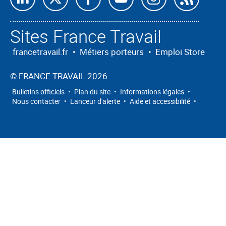
nous
nous
nous
nous
nous
nous
Sites France Travail
sur
sur
sur
sur
sur
à
Linkedin
X
Facebook
Youtube
Instagram
nos
francetravail.fr
•
Métiers porteurs
•
Emploi Store
flux
©
FRANCE TRAVAIL 2026
RSS
Bulletins officiels
•
Plan du site
•
Informations légales
•
Nous contacter
•
Lanceur d'alerte
•
Aide et accessibilité
•