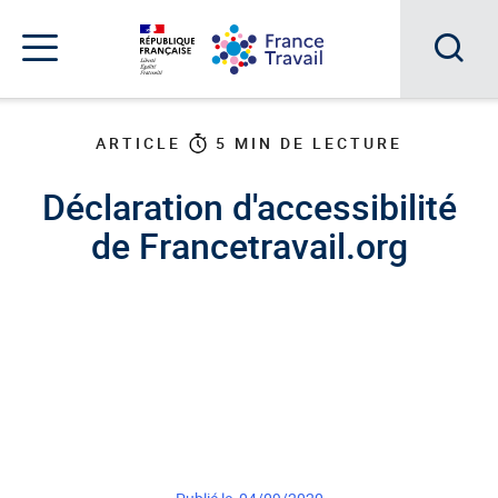
Accéder
Accéder
Accéder
au
au
au
menu
contenu
pied
principal
de
Acc
Menu
page
Menu
à
de
ARTICLE
5
MIN DE LECTURE
navigation
la
Déclaration d'accessibilité
rec
de Francetravail.org