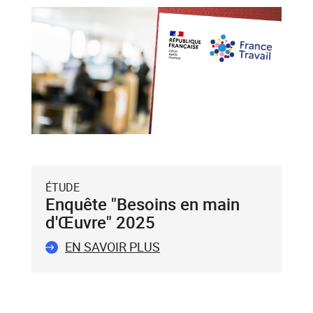
et
flèche
bas),
puis
validez-
le
avec
la
touche
Entrée
du
ÉTUDE
clavier.
Enquête "Besoins en main
Vous
d'Œuvre" 2025
ne
pouvez
EN SAVOIR PLUS
valider
qu'un
seul
mot-