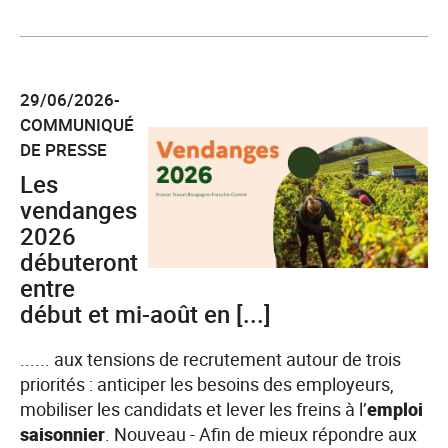
l'article
Demandeurs
d’emploi
29/06/2026-
inscrits
COMMUNIQUÉ
à
DE PRESSE
France
Les
Travail
au
vendanges
2e
2026
trimestre
débuteront
2026
entre
début et mi-août en [...]
...... aux tensions de recrutement autour de trois
priorités : anticiper les besoins des employeurs,
mobiliser les candidats et lever les freins à l’
emploi
saisonnier
. Nouveau - Afin de mieux répondre aux