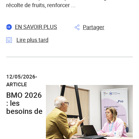
la
récolte de fruits, renforcer ...
Lozère
2026
EN SAVOIR PLUS
Partager
relatif
à
Lire plus tard
la
mobilité
l'article
des
Agriculture
demandeurs
:
d’emploi
12/05/2026-
«Ce
ARTICLE
sont
BMO 2026
des
métiers
: les
où
besoins de
on
se
sent