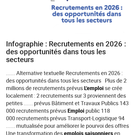
(BMO)
2026
:
quels
enseignements
Infographie : Recrutements en 2026 :
en
des opportunités dans tous les
Auvergne-
secteurs
Rhône-
Alpes
...... Alternative textuelle Recrutements en 2026 :
?
des opportunités dans tous les secteurs Plus de 2
millions de recrutements prévus
L'emploi
se crée
localement : 2 recrutements sur 3 proviennent des
petites ...... prévus Bâtiment et Travaux Publics 143
000 recrutements prévus
Emploi
public 118
000 recrutements prévus Transport-Logistique 94
...... mutualisée pour améliorer le pourvoi des offres
Une transformation des
emplois
saisonniers
en