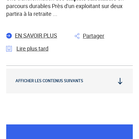
parcours durables Près d'un exploitant sur deux
partira à la retraite ...
EN SAVOIR PLUS
Partager
Lire plus tard
l'article
Infographie
:
AFFICHER LES CONTENUS SUIVANTS
Recrutements
en
2026
:
des
opportunités
dans