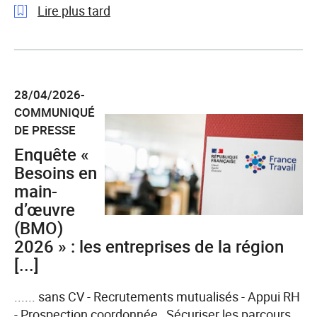
Lire plus tard
l'article
BMO
2026
28/04/2026-
:
COMMUNIQUÉ
les
DE PRESSE
besoins
Enquête «
de
recrutement
Besoins en
restent
main-
importants
d’œuvre
en
(BMO)
Nouvelle-
2026 » : les entreprises de la région
Aquitaine
[...]
...... sans CV - Recrutements mutualisés - Appui RH
- Prospection coordonnée Sécuriser les parcours