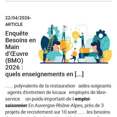
255
Enquête
000
«
projets
22/04/2026-
Besoins
de
ARTICLE
en
recrutement
Enquête
main-
d’œuvre
Besoins en
»
Main
2026
d’Œuvre
:
(BMO)
100700
2026 :
projets
quels enseignements en [...]
de
recrutement
...... polyvalents de la restauration aides-soignants
annoncés
agents d’entretien de locaux employés de libre-
en
service un-poids-important-de-l-
emploi
-
Normandie,
saisonnier
En Auvergne-Rhône-Alpes, près de 3
1
projets de recrutement sur 10 sont ...... les besoins