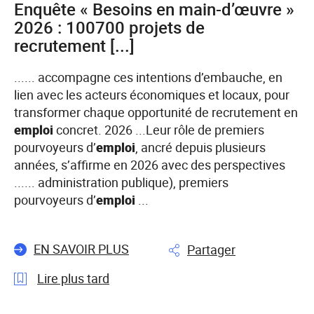
Enquête « Besoins en main-d’œuvre »
en
main-
2026 : 100700 projets de
d’œuvre
recrutement [...]
(BMO)
2026
...... accompagne ces intentions d’embauche, en
»
lien avec les acteurs économiques et locaux, pour
:
transformer chaque opportunité de recrutement en
les
emploi
concret. 2026 ...Leur rôle de premiers
entreprises
pourvoyeurs d’
emploi
, ancré depuis plusieurs
de
années, s’affirme en 2026 avec des perspectives
la
...... administration publique), premiers
région
pourvoyeurs d’
emploi
...
Auvergne-
Rhône-
EN SAVOIR PLUS
Partager
Alpes
prévoient
Lire plus tard
plus
de
l'article