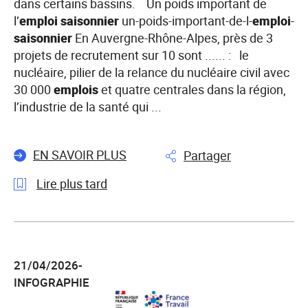
entreprise
dans certains bassins. Un poids important de
normande
l’
emploi
saisonnier
un-poids-important-de-l-
emploi
-
sur
saisonnier
En Auvergne-Rhône-Alpes, près de 3
4
projets de recrutement sur 10 sont ...... : le
prête
nucléaire, pilier de la relance du nucléaire civil avec
à
30 000
emplois
et quatre centrales dans la région,
embaucher.
l’industrie de la santé qui ...
EN SAVOIR PLUS
Partager
Lire plus tard
l'article
Enquête
Besoins
21/04/2026-
en
INFOGRAPHIE
Main
d’Œuvre