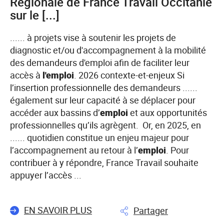
Régionale de France Travail Occitanie
début
sur le [...]
et
mi-
...... à projets vise à soutenir les projets de
août
diagnostic et/ou d'accompagnement à la mobilité
en
des demandeurs d'emploi afin de faciliter leur
Bourgogne-
accès à
l'emploi
. 2026 contexte-et-enjeux Si
Franche-
l’insertion professionnelle des demandeurs ......
Comté
également sur leur capacité à se déplacer pour
!
accéder aux bassins d’
emploi
et aux opportunités
professionnelles qu’ils agrègent. Or, en 2025, en
...... quotidien constitue un enjeu majeur pour
l’accompagnement au retour à l’
emploi
. Pour
contribuer à y répondre, France Travail souhaite
appuyer l’accès ...
EN SAVOIR PLUS
Partager