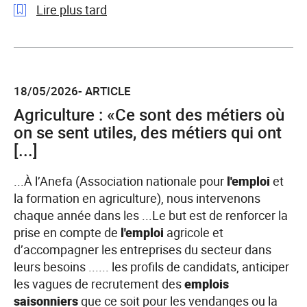
Lire plus tard
l'article
Appel
à
18/05/2026- ARTICLE
projets
Agriculture : «Ce sont des métiers où
de
la
on se sent utiles, des métiers qui ont
Direction
[...]
Régionale
de
...À l’Anefa (Association nationale pour
l'emploi
et
France
la formation en agriculture), nous intervenons
Travail
chaque année dans les ...Le but est de renforcer la
Occitanie
prise en compte de
l'emploi
agricole et
sur
d’accompagner les entreprises du secteur dans
le
leurs besoins ...... les profils de candidats, anticiper
département
les vagues de recrutement des
emplois
de
saisonniers
que ce soit pour les vendanges ou la