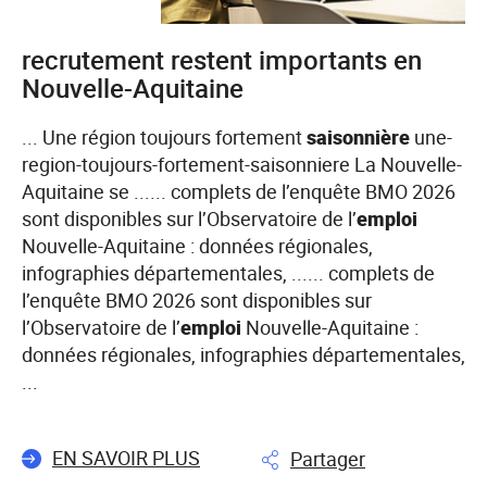
utiles,
des
recrutement restent importants en
métiers
Nouvelle-Aquitaine
qui
ont
... Une région toujours fortement
saisonnière
une-
du
region-toujours-fortement-saisonniere La Nouvelle-
sens»
Aquitaine se ...... complets de l’enquête BMO 2026
sont disponibles sur l’Observatoire de l’
emploi
Nouvelle-Aquitaine : données régionales,
infographies départementales, ...... complets de
l’enquête BMO 2026 sont disponibles sur
l’Observatoire de l’
emploi
Nouvelle-Aquitaine :
données régionales, infographies départementales,
...
EN SAVOIR PLUS
Partager