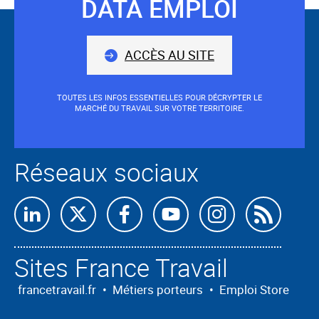
DATA EMPLOI
tous
Suivez-
les
nous
secteurs
ACCÈS AU SITE
TOUTES LES INFOS ESSENTIELLES POUR DÉCRYPTER LE
MARCHÉ DU TRAVAIL SUR VOTRE TERRITOIRE.
Réseaux sociaux
Retrouvez-
Retrouvez-
Retrouvez-
Retrouvez-
Retrouvez-
Abon
nous
nous
nous
nous
nous
nous
Sites France Travail
sur
sur
sur
sur
sur
à
Linkedin
X
Facebook
Youtube
Instagram
nos
francetravail.fr
•
Métiers porteurs
•
Emploi Store
flux