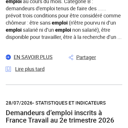
emploi
au cours du mois. Catégorie B :
demandeurs d’emploi tenus de faire des ......
prévoit trois conditions pour être considéré comme
chômeur : être sans
emploi
(n’être pourvu ni d’un
emploi
salarié ni d’un
emploi
non salarié), être
disponible pour travailler, être à la recherche d’un ...
EN SAVOIR PLUS
Partager
Lire plus tard
l'article
Statistiques
du
28/07/2026- STATISTIQUES ET INDICATEURS
marché
Demandeurs d’emploi inscrits à
du
travail
France Travail au 2e trimestre 2026