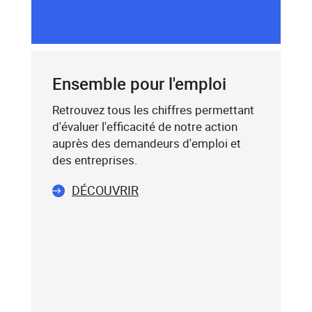
dessous,
SAISIE
saisissez
DU
un
CODE
mot-
POSTAL
clé
Ensemble pour l'emploi
(exemple
:
Retrouvez tous les chiffres permettant
75019),
d'évaluer l'efficacité de notre action
sélectionnez-
auprès des demandeurs d'emploi et
le
des entreprises.
dans
DÉCOUVRIR
la
liste
affichée
(avec
les
touches
flèche
haut