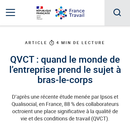
Accéder
Accéder
Accéder
au
au
au
menu
contenu
pied
principal
de
Acc
Menu
page
Menu
à
de
navigation
la
ARTICLE
4
MIN DE LECTURE
rec
QVCT : quand le monde de
l’entreprise prend le sujet à
bras-le-corps
D’après une récente étude menée par Ipsos et
Qualisocial, en France, 88 % des collaborateurs
octroient une place significative à la qualité de
vie et des conditions de travail (QVCT).