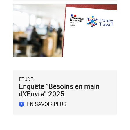
et
flèche
bas),
puis
validez-
le
avec
la
touche
Entrée
du
ÉTUDE
clavier.
Enquête "Besoins en main
Vous
d'Œuvre" 2025
ne
pouvez
EN SAVOIR PLUS
valider
qu'un
seul