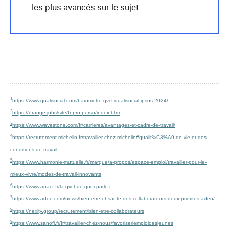
les plus avancés sur le sujet.
1
https://www.qualisocial.com/barometre-qvct-qualisocial-ipsos-2024/
2
https://orange.jobs/site/fr-pro-perso/index.htm
3
https://www.wavestone.com/fr/carrieres/avantages-et-cadre-de-travail/
4
https://recrutement.michelin.fr/travailler-chez-michelin#qualit%C3%A9-de-vie-et-des-
conditions-de-travail
5
https://www.harmonie-mutuelle.fr/marque/a-propos/espace-emploi/travailler-pour-le-
mieux-vivre/modes-de-travail-innovants
6
https://www.anact.fr/la-qvct-de-quoi-parle-t
7
https://www.adeo.com/news/bien-etre-et-sante-des-collaborateurs-deux-priorites-adeo/
8
https://nexity.group/recrutement/bien-etre-collaborateurs
9
https://www.sanofi.fr/fr/travailler-chez-nous/favoriserlemploidesjeunes