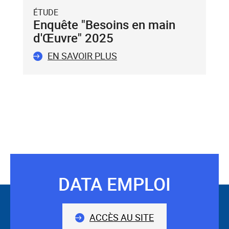
du
ÉTUDE
clavier.
Enquête "Besoins en main
Vous
d'Œuvre" 2025
ne
pouvez
EN SAVOIR PLUS
valider
qu'un
seul
mot-
clé.
Le
mot-
clé
validé
sera
DATA EMPLOI
Suivez-
situé
avant
nous
le
ACCÈS AU SITE
champ.