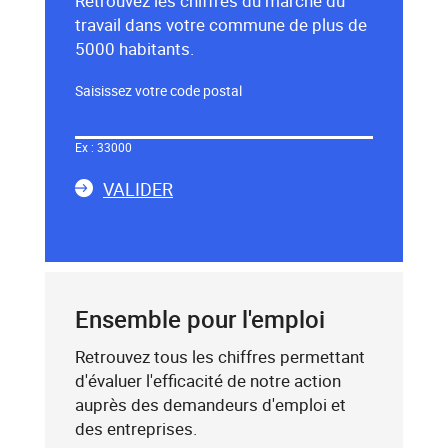
Retrouvez les chiffres du marché du
travail dans votre commune de plus de
5000 habitants.
Saisissez votre code postal
Dans
le
Ex : 33000
champ
LA
ci-
VALIDER
dessous,
SAISIE
saisissez
DU
un
CODE
mot-
POSTAL
clé
Ensemble pour l'emploi
(exemple
:
Retrouvez tous les chiffres permettant
75019),
d'évaluer l'efficacité de notre action
sélectionnez-
auprès des demandeurs d'emploi et
le
des entreprises.