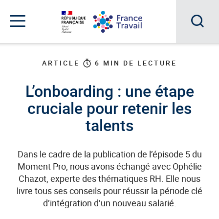
Accéder
Accéder
Accéder
au
au
au
menu
contenu
pied
principal
de
Acc
Menu
page
Menu
à
de
ARTICLE
6
MIN DE LECTURE
navigation
la
L’onboarding : une étape
rec
cruciale pour retenir les
talents
Dans le cadre de la publication de l’épisode 5 du
Moment Pro, nous avons échangé avec Ophélie
Chazot, experte des thématiques RH. Elle nous
livre tous ses conseils pour réussir la période clé
d’intégration d’un nouveau salarié.