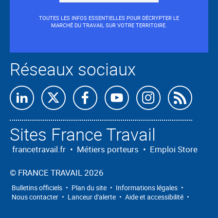
TOUTES LES INFOS ESSENTIELLES POUR DÉCRYPTER LE
MARCHÉ DU TRAVAIL SUR VOTRE TERRITOIRE.
Réseaux sociaux
Retrouvez-
Retrouvez-
Retrouvez-
Retrouvez-
Retrouvez-
Abon
nous
nous
nous
nous
nous
nous
Sites France Travail
sur
sur
sur
sur
sur
à
Linkedin
X
Facebook
Youtube
Instagram
nos
francetravail.fr
•
Métiers porteurs
•
Emploi Store
flux
©
FRANCE TRAVAIL 2026
RSS
Bulletins officiels
•
Plan du site
•
Informations légales
•
Nous contacter
•
Lanceur d'alerte
•
Aide et accessibilité
•