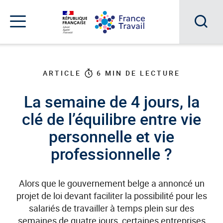
Accéder
Accéder
Accéder
au
au
au
menu
contenu
pied
principal
de
Acc
Menu
page
Menu
à
de
navigation
la
ARTICLE
6
MIN DE LECTURE
rec
La semaine de 4 jours, la
clé de l’équilibre entre vie
personnelle et vie
professionnelle ?
Alors que le gouvernement belge a annoncé un
projet de loi devant faciliter la possibilité pour les
salariés de travailler à temps plein sur des
semaines de quatre jours, certaines entreprises