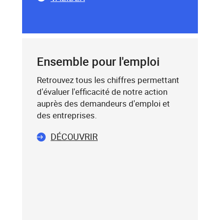
dessous,
SAISIE
saisissez
DU
un
CODE
mot-
POSTAL
clé
Ensemble pour l'emploi
(exemple
:
Retrouvez tous les chiffres permettant
75019),
d'évaluer l'efficacité de notre action
sélectionnez-
auprès des demandeurs d'emploi et
le
des entreprises.
dans
DÉCOUVRIR
la
liste
affichée
(avec
les
touches
flèche