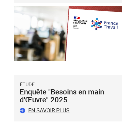
haut
et
flèche
bas),
puis
validez-
le
avec
la
touche
Entrée
du
ÉTUDE
clavier.
Enquête "Besoins en main
Vous
d'Œuvre" 2025
ne
pouvez
EN SAVOIR PLUS
valider
qu'un
seul