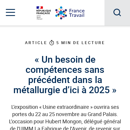
Accéder
Accéder
Accéder
au
au
au
menu
contenu
pied
principal
de
Acc
Menu
page
Menu
à
de
navigation
la
ARTICLE
5
MIN DE LECTURE
rec
« Un besoin de
compétences sans
précédent dans la
métallurgie d’ici à 2025 »
L’exposition « Usine extraordinaire » ouvrira ses
portes du 22 au 25 novembre au Grand Palais.
L’occasion pour Hubert Mongon, délégué général
de l’UIMM La Fabrique de l’Avenir, de revenir sur