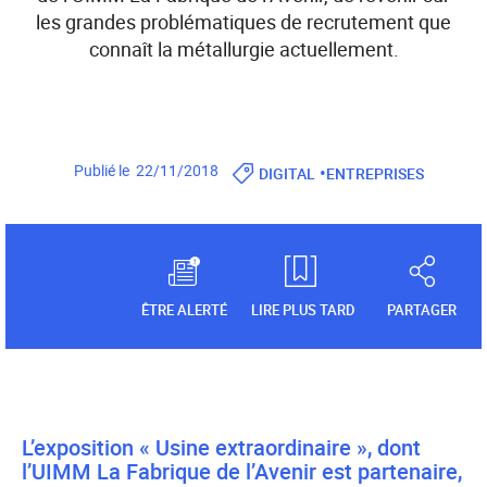
les grandes problématiques de recrutement que
connaît la métallurgie actuellement.
•
Publié le 22/11/2018
DIGITAL
ENTREPRISES
ÊTRE ALERTÉ
LIRE PLUS TARD
PARTAGER
L’exposition « Usine extraordinaire », dont
l’UIMM La Fabrique de l’Avenir est partenaire,