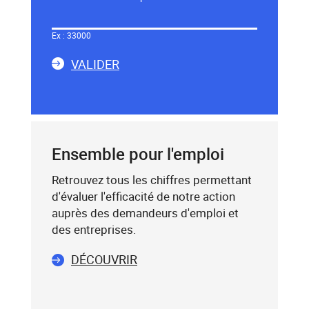
Dans
le
Ex : 33000
champ
LA
ci-
VALIDER
dessous,
SAISIE
saisissez
DU
un
CODE
mot-
POSTAL
clé
Ensemble pour l'emploi
(exemple
:
Retrouvez tous les chiffres permettant
75019),
d'évaluer l'efficacité de notre action
sélectionnez-
auprès des demandeurs d'emploi et
le
des entreprises.
dans
DÉCOUVRIR
la
liste
affichée