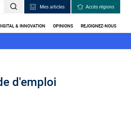
Mes articles
Accès régions
RECHERCHER
UNE
DIGITAL & INNOVATION
OPINIONS
REJOIGNEZ-NOUS
INFORMATION,
UNE
STATISTIQUE
de d'emploi