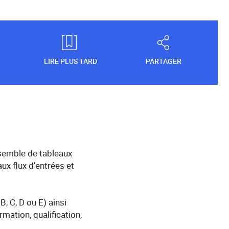
LIRE PLUS TARD
PARTAGER
semble de tableaux
ux flux d'entrées et
, C, D ou E) ainsi
mation, qualification,