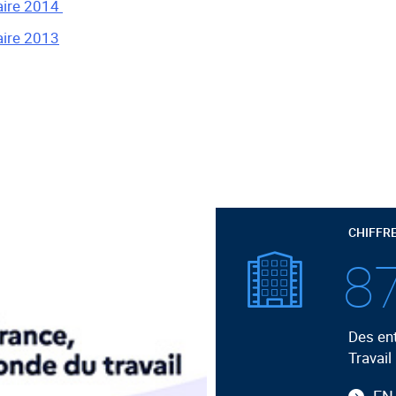
uaire 2014
aire 2013
CHIFFR
87
Des ent
Travail
EN