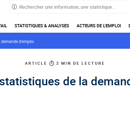
Rechercher
Saisie
une
de
information,
60
caractères
une
AIL
STATISTIQUES & ANALYSES
ACTEURS DE L'EMPLOI
maximum
statistique
la demande d'emploi
ARTICLE
2
MIN DE LECTURE
statistiques de la deman