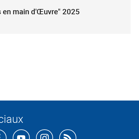
s en main d'Œuvre" 2025
ciaux
uvez-
Retrouvez-
Retrouvez-
Retrouvez-
Abonnez-