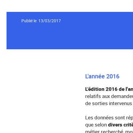
Publié le 13/03/2017
L'année 2016
L’édition 2016 de l'
relatifs aux demandeu
de sorties intervenus
Les données sont rép
que selon
divers crit
métier recherché, moti