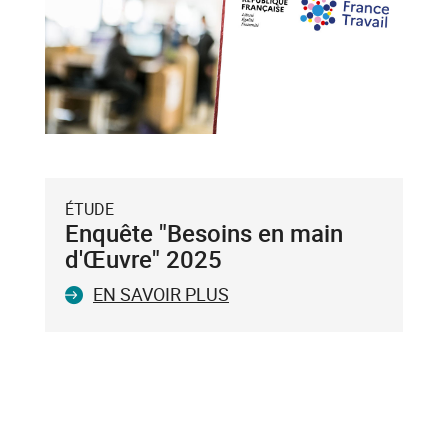
bas),
puis
validez-
le
avec
la
touche
Entrée
du
ÉTUDE
clavier.
Enquête "Besoins en main
Vous
d'Œuvre" 2025
ne
EN SAVOIR PLUS
pouvez
valider
qu'un
seul
mot-
clé.
Le