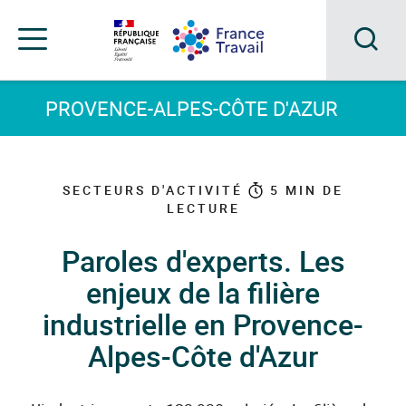
Accéder
Accéder
Accéder
au
au
au
menu
contenu
pied
principal
de
Acc
Menu
page
Menu
à
PROVENCE-ALPES-CÔTE D'AZUR
de
navigation
la
rec
SECTEURS D'ACTIVITÉ
5
MIN DE
LECTURE
Paroles d'experts. Les
enjeux de la filière
industrielle en Provence-
Alpes-Côte d'Azur