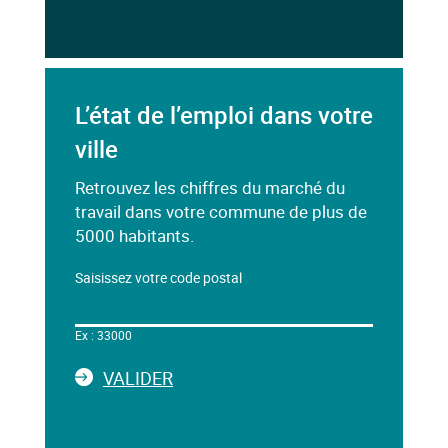
L’état de l’emploi dans votre
ville
Retrouvez les chiffres du marché du
travail dans votre commune de plus de
5000 habitants.
Saisissez votre code postal
Dans
le
Ex : 33000
champ
ci-
LA
VALIDER
dessous,
SAISIE
saisissez
DU
un