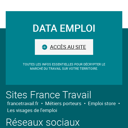
mot-
clé
validé
DATA EMPLOI
sera
Suivez-
situé
avant
nous
le
ACCÈS AU SITE
champ.
TOUTES LES INFOS ESSENTIELLES POUR DÉCRYPTER LE
MARCHÉ DU TRAVAIL SUR VOTRE TERRITOIRE.
Sites France Travail
francetravail.fr
•
Métiers porteurs
•
Emploi store
•
Les visages de l'emploi
Réseaux sociaux