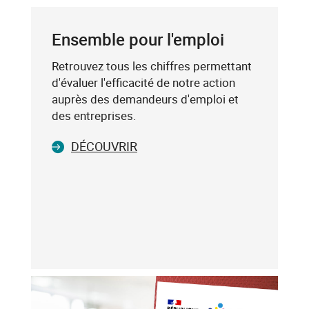
CODE
mot-
POSTAL
clé
Ensemble pour l'emploi
(exemple
:
Retrouvez tous les chiffres permettant
75019),
d'évaluer l'efficacité de notre action
sélectionnez-
auprès des demandeurs d'emploi et
le
des entreprises.
dans
DÉCOUVRIR
la
liste
affichée
(avec
les
touches
flèche
haut
et
flèche