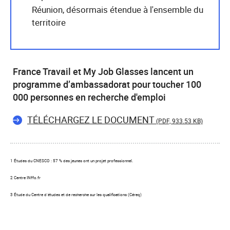
Réunion, désormais étendue à l'ensemble du
territoire
France Travail et My Job Glasses lancent un
programme d’ambassadorat pour toucher 100
000 personnes en recherche d'emploi
TÉLÉCHARGEZ LE DOCUMENT
(PDF, 933.53 KB)
1 Études du CNESCO : 57 % des jeunes ont un projet professionnel.
2 Centre INffo.fr
3 Étude du Centre d’études et de recherche sur les qualifications (Céreq)