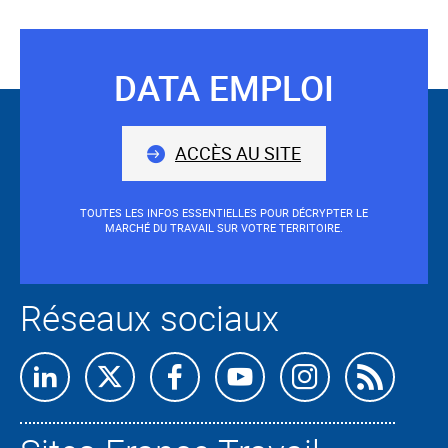
mot-
clé
validé
sera
DATA EMPLOI
Suivez-
situé
avant
nous
le
ACCÈS AU SITE
champ.
TOUTES LES INFOS ESSENTIELLES POUR DÉCRYPTER LE
MARCHÉ DU TRAVAIL SUR VOTRE TERRITOIRE.
Réseaux sociaux
Retrouvez-
Retrouvez-
Retrouvez-
Retrouvez-
Retrouvez-
Abon
nous
nous
nous
nous
nous
nous