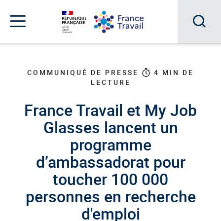
Accéder
Accéder
Accéder
au
au
au
menu
contenu
pied
principal
de
Acc
Menu
page
Menu
à
de
navigation
la
COMMUNIQUÉ DE PRESSE
4
MIN DE
LECTURE
rec
France Travail et My Job
Glasses lancent un
programme
d’ambassadorat pour
toucher 100 000
personnes en recherche
d'emploi