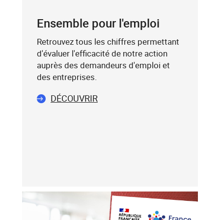
mot-
POSTAL
clé
Ensemble pour l'emploi
(exemple
:
Retrouvez tous les chiffres permettant
75019),
d'évaluer l'efficacité de notre action
sélectionnez-
auprès des demandeurs d'emploi et
le
des entreprises.
dans
DÉCOUVRIR
la
liste
affichée
(avec
les
touches
flèche
haut
et
flèche
bas),