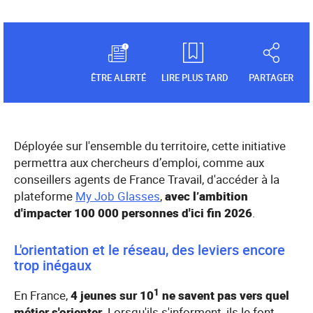
ÊTRE ALERTÉ
LIRE PLUS TARD
PARTAGER
Déployée sur l'ensemble du territoire, cette initiative
permettra aux chercheurs d’emploi, comme aux
conseillers agents de France Travail, d'accéder à la
plateforme
My Job Glasses
,
avec l’ambition
d'impacter 100 000 personnes d'ici fin 2026
.
L'orientation et le réseau, des leviers encore
trop inégaux
1
En France,
4 jeunes sur 10
ne savent pas vers quel
métier s'orienter
. Lorsqu'ils s'informent, ils le font