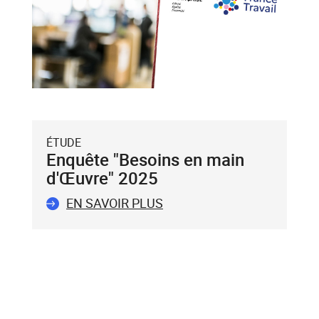
puis
validez-
le
avec
la
touche
Entrée
du
ÉTUDE
clavier.
Enquête "Besoins en main
Vous
d'Œuvre" 2025
ne
pouvez
EN SAVOIR PLUS
valider
qu'un
seul
mot-
clé.
Le