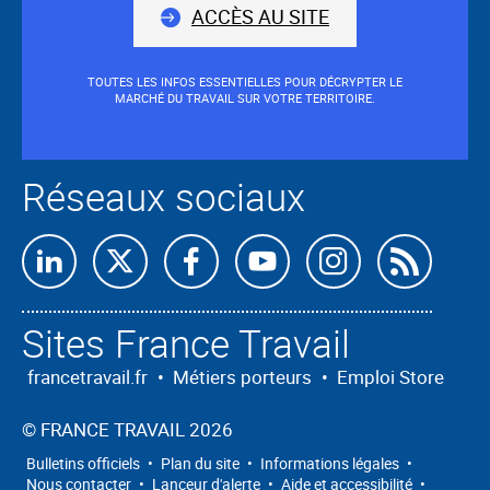
nous
ACCÈS AU SITE
TOUTES LES INFOS ESSENTIELLES POUR DÉCRYPTER LE
MARCHÉ DU TRAVAIL SUR VOTRE TERRITOIRE.
Réseaux sociaux
Retrouvez-
Retrouvez-
Retrouvez-
Retrouvez-
Retrouvez-
Abon
nous
nous
nous
nous
nous
nous
Sites France Travail
sur
sur
sur
sur
sur
à
Linkedin
X
Facebook
Youtube
Instagram
nos
francetravail.fr
•
Métiers porteurs
•
Emploi Store
flux
©
FRANCE TRAVAIL 2026
RSS
Bulletins officiels
•
Plan du site
•
Informations légales
•
Nous contacter
•
Lanceur d'alerte
•
Aide et accessibilité
•