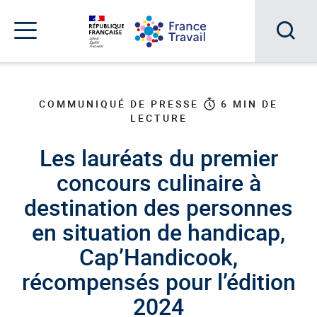
Accéder
Accéder
Accéder
au
au
au
menu
contenu
pied
principal
de
Acc
Menu
page
Menu
à
de
navigation
la
COMMUNIQUÉ DE PRESSE
6
MIN DE
LECTURE
rec
Les lauréats du premier
concours culinaire à
destination des personnes
en situation de handicap,
Cap’Handicook,
récompensés pour l’édition
2024