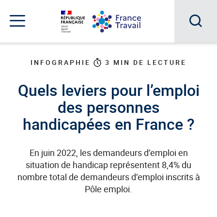
Accéder
Accéder
Accéder
au
au
au
menu
contenu
pied
principal
de
Acc
Menu
page
Menu
à
de
INFOGRAPHIE
3
MIN DE LECTURE
navigation
la
Quels leviers pour l’emploi
rec
des personnes
handicapées en France ?
En juin 2022, les demandeurs d’emploi en
situation de handicap représentent 8,4% du
nombre total de demandeurs d’emploi inscrits à
Pôle emploi.