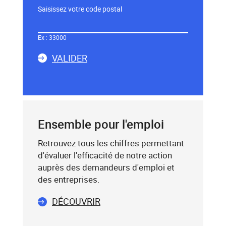
Saisissez votre code postal
Dans
le
Ex : 33000
champ
LA
ci-
VALIDER
dessous,
SAISIE
saisissez
DU
un
CODE
mot-
POSTAL
clé
Ensemble pour l'emploi
(exemple
:
Retrouvez tous les chiffres permettant
75019),
d'évaluer l'efficacité de notre action
sélectionnez-
auprès des demandeurs d'emploi et
le
des entreprises.
dans
DÉCOUVRIR
la
liste