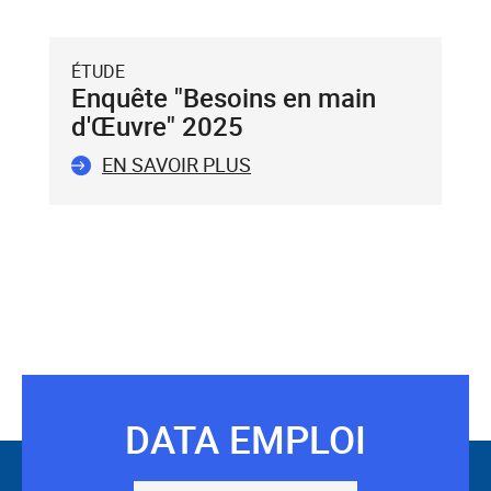
touche
Entrée
du
ÉTUDE
clavier.
Enquête "Besoins en main
Vous
d'Œuvre" 2025
ne
pouvez
EN SAVOIR PLUS
valider
qu'un
seul
mot-
clé.
Le
mot-
clé
validé
sera
DATA EMPLOI
Suivez-
situé
avant