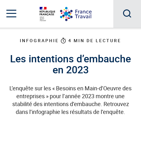
Accéder
Accéder
Accéder
au
au
au
menu
contenu
pied
principal
de
Acc
Menu
page
Menu
à
de
INFOGRAPHIE
4
MIN DE LECTURE
navigation
la
Les intentions d’embauche
rec
en 2023
L’enquête sur les « Besoins en Main-d’Oeuvre des
entreprises » pour l’année 2023 montre une
stabilité des intentions d’embauche. Retrouvez
dans l’infographie les résultats de l’enquête.