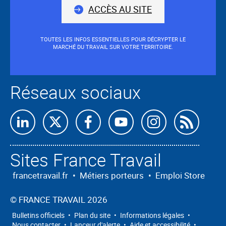
nous
le
ACCÈS AU SITE
champ.
TOUTES LES INFOS ESSENTIELLES POUR DÉCRYPTER LE
MARCHÉ DU TRAVAIL SUR VOTRE TERRITOIRE.
Réseaux sociaux
Retrouvez-
Retrouvez-
Retrouvez-
Retrouvez-
Retrouvez-
Abon
nous
nous
nous
nous
nous
nous
Sites France Travail
sur
sur
sur
sur
sur
à
Linkedin
X
Facebook
Youtube
Instagram
nos
francetravail.fr
•
Métiers porteurs
•
Emploi Store
flux
©
FRANCE TRAVAIL 2026
RSS
Bulletins officiels
•
Plan du site
•
Informations légales
•
Nous contacter
•
Lanceur d'alerte
•
Aide et accessibilité
•