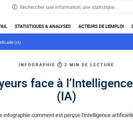
Rechercher
Saisie
une
de
information,
60
caractères
une
AIL
STATISTIQUES & ANALYSES
ACTEURS DE L'EMPLOI
maximum
statistique
ficielle (IA)
INFOGRAPHIE
2
MIN DE LECTURE
urs face à l’Intelligence 
(IA)
infographie comment est perçue l'intelligence artificiel