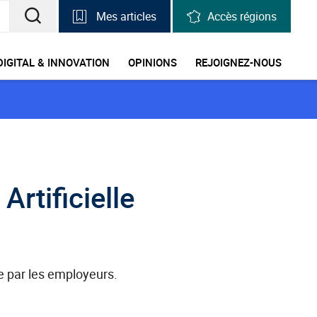
Mes articles
Accès régions
RECHERCHER
UNE
DIGITAL & INNOVATION
OPINIONS
REJOIGNEZ-NOUS
INFORMATION,
UNE
STATISTIQUE
Artificielle
le par les employeurs.