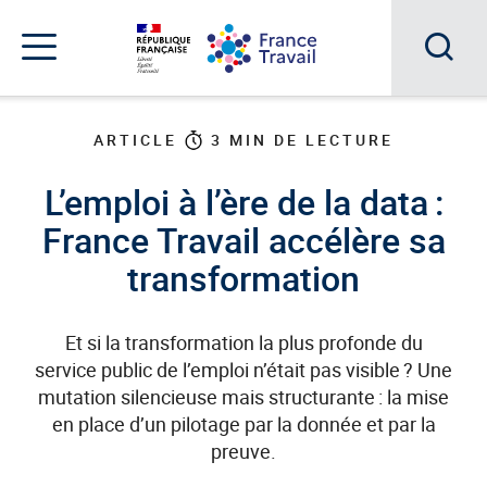
Accéder
Accéder
Accéder
au
au
au
menu
contenu
pied
principal
de
Acc
Menu
page
Menu
à
de
ARTICLE
3
MIN DE LECTURE
navigation
la
L’emploi à l’ère de la data :
rec
France Travail accélère sa
transformation
Et si la transformation la plus profonde du
service public de l’emploi n’était pas visible ? Une
mutation silencieuse mais structurante : la mise
en place d’un pilotage par la donnée et par la
preuve.