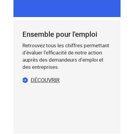
dessous,
SAISIE
saisissez
DU
un
CODE
mot-
POSTAL
clé
Ensemble pour l'emploi
(exemple
:
Retrouvez tous les chiffres permettant
75019),
d'évaluer l'efficacité de notre action
sélectionnez-
auprès des demandeurs d'emploi et
le
des entreprises.
dans
DÉCOUVRIR
la
liste
affichée
(avec
les
touches
flèche
haut