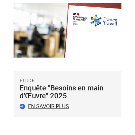
et
flèche
bas),
puis
validez-
le
avec
la
touche
Entrée
du
ÉTUDE
clavier.
Enquête "Besoins en main
Vous
d'Œuvre" 2025
ne
pouvez
EN SAVOIR PLUS
valider
qu'un
seul
mot-