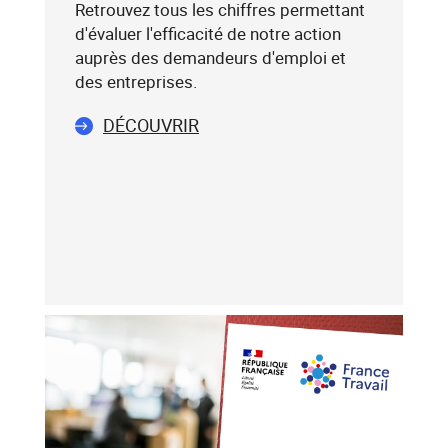
:
Retrouvez tous les chiffres permettant
75019),
d'évaluer l'efficacité de notre action
sélectionnez-
auprès des demandeurs d'emploi et
le
des entreprises.
dans
DÉCOUVRIR
la
liste
affichée
(avec
les
touches
flèche
haut
et
flèche
bas),
puis
validez-
le