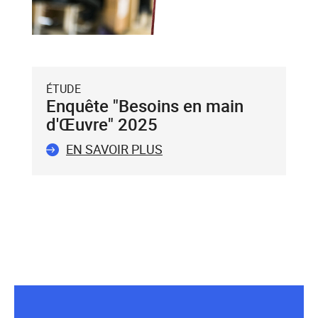
avec
la
touche
Entrée
du
ÉTUDE
clavier.
Enquête "Besoins en main
Vous
d'Œuvre" 2025
ne
pouvez
EN SAVOIR PLUS
valider
qu'un
seul
mot-
clé.
Le
mot-
clé
validé