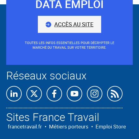
sera
DATA EMPLOI
Suivez-
situé
avant
nous
le
ACCÈS AU SITE
champ.
TOUTES LES INFOS ESSENTIELLES POUR DÉCRYPTER LE
MARCHÉ DU TRAVAIL SUR VOTRE TERRITOIRE.
Réseaux sociaux
Retrouvez-
Retrouvez-
Retrouvez-
Retrouvez-
Retrouvez-
Abon
nous
nous
nous
nous
nous
nous
Sites France Travail
sur
sur
sur
sur
sur
à
Linkedin
X
Facebook
Youtube
Instagram
nos
francetravail.fr
•
Métiers porteurs
•
Emploi Store
flux