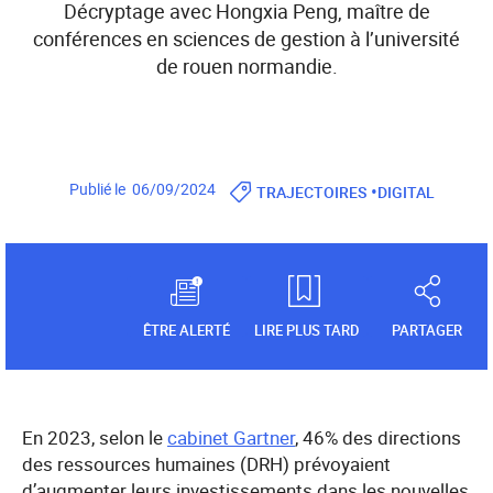
Décryptage avec Hongxia Peng, maître de
conférences en sciences de gestion à l’université
de rouen normandie.
•
Publié le 06/09/2024
TRAJECTOIRES
DIGITAL
ÊTRE ALERTÉ
LIRE PLUS TARD
PARTAGER
En 2023, selon le
cabinet Gartner
, 46% des directions
des ressources humaines (DRH) prévoyaient
d’augmenter leurs investissements dans les nouvelles