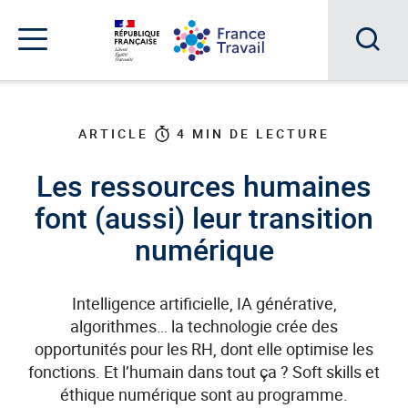
Accéder
Accéder
Accéder
au
au
au
menu
contenu
pied
principal
de
Acc
Menu
page
Menu
à
de
navigation
la
ARTICLE
4
MIN DE LECTURE
rec
Les ressources humaines
font (aussi) leur transition
numérique
Intelligence artificielle, IA générative,
algorithmes… la technologie crée des
opportunités pour les RH, dont elle optimise les
fonctions. Et l’humain dans tout ça ? Soft skills et
éthique numérique sont au programme.