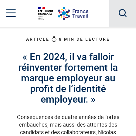
Accéder
Accéder
Accéder
au
au
au
menu
contenu
pied
principal
de
Acc
Menu
page
Menu
à
de
ARTICLE
8
MIN DE LECTURE
navigation
la
« En 2024, il va falloir
rec
réinventer fortement la
marque employeur au
profit de l’identité
employeur. »
Conséquences de quatre années de fortes
embauches, mais aussi des attentes des
candidats et des collaborateurs, Nicolas