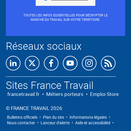
champ.
TOUTES LES INFOS ESSENTIELLES POUR DÉCRYPTER LE
MARCHÉ DU TRAVAIL SUR VOTRE TERRITOIRE.
Réseaux sociaux
Retrouvez-
Retrouvez-
Retrouvez-
Retrouvez-
Retrouvez-
Abon
nous
nous
nous
nous
nous
nous
Sites France Travail
sur
sur
sur
sur
sur
à
Linkedin
X
Facebook
Youtube
Instagram
nos
francetravail.fr
•
Métiers porteurs
•
Emploi Store
flux
©
FRANCE TRAVAIL 2026
RSS
Bulletins officiels
•
Plan du site
•
Informations légales
•
Nous contacter
•
Lanceur d'alerte
•
Aide et accessibilité
•