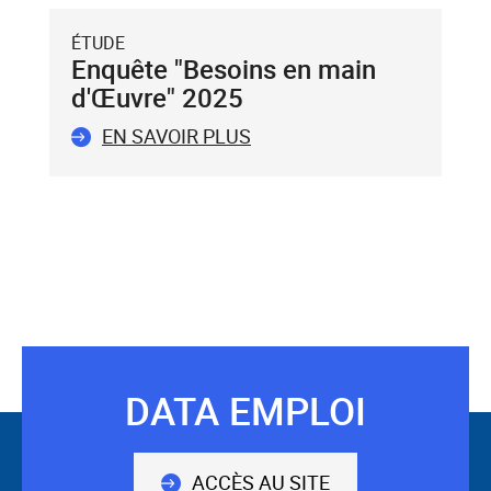
Entrée
du
ÉTUDE
clavier.
Enquête "Besoins en main
Vous
d'Œuvre" 2025
ne
pouvez
EN SAVOIR PLUS
valider
qu'un
seul
mot-
clé.
Le
mot-
clé
validé
sera
DATA EMPLOI
Suivez-
situé
avant
nous
le
ACCÈS AU SITE