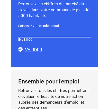
Retrouvez les chiffres du marché du
travail dans votre commune de plus de
5000 habitants.
Saisissez votre code postal
Dans
le
Ex : 33000
champ
LA
ci-
VALIDER
dessous,
SAISIE
saisissez
DU
un
CODE
mot-
POSTAL
clé
Ensemble pour l'emploi
(exemple
:
Retrouvez tous les chiffres permettant
75019),
d'évaluer l'efficacité de notre action
sélectionnez-
auprès des demandeurs d'emploi et
le
des entreprises.