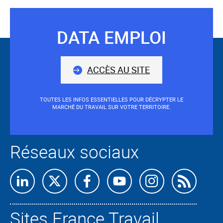
DATA EMPLOI
Suivez-
nous
ACCÈS AU SITE
TOUTES LES INFOS ESSENTIELLES POUR DÉCRYPTER LE
MARCHÉ DU TRAVAIL SUR VOTRE TERRITOIRE.
Réseaux sociaux
Retrouvez-
Retrouvez-
Retrouvez-
Retrouvez-
Retrouvez-
Abon
nous
nous
nous
nous
nous
nous
Sites France Travail
sur
sur
sur
sur
sur
à