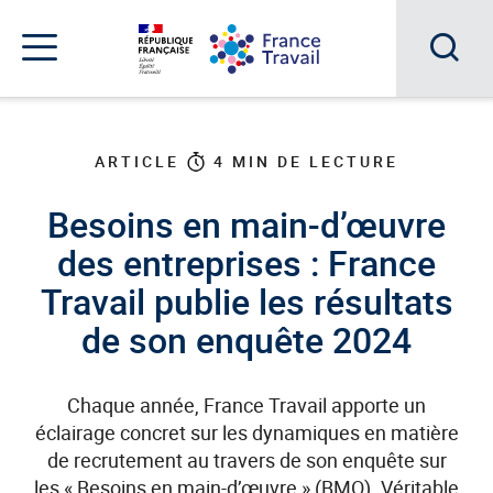
Accéder
Accéder
Accéder
au
au
au
menu
contenu
pied
principal
de
Acc
Menu
page
Menu
à
de
navigation
la
ARTICLE
4
MIN DE LECTURE
rec
Besoins en main-d’œuvre
des entreprises : France
Travail publie les résultats
de son enquête 2024
Chaque année, France Travail apporte un
éclairage concret sur les dynamiques en matière
de recrutement au travers de son enquête sur
les « Besoins en main-d’œuvre » (BMO). Véritable