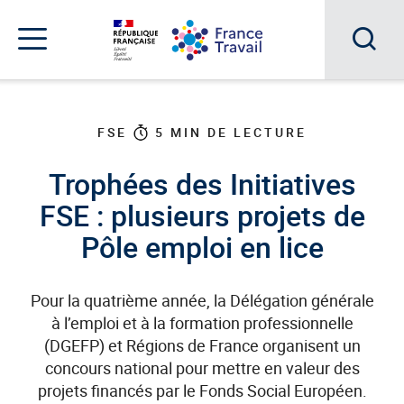
Accéder
Accéder
Accéder
au
au
au
menu
contenu
pied
principal
de
Acc
Menu
page
Menu
à
de
navigation
la
FSE
5
MIN DE LECTURE
rec
Trophées des Initiatives
FSE : plusieurs projets de
Pôle emploi en lice
Pour la quatrième année, la Délégation générale
à l’emploi et à la formation professionnelle
(DGEFP) et Régions de France organisent un
concours national pour mettre en valeur des
projets financés par le Fonds Social Européen.