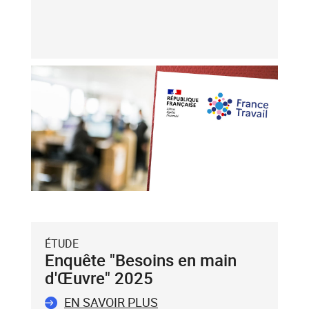
les
touches
flèche
haut
et
flèche
bas),
puis
validez-
le
avec
la
touche
Entrée
du
ÉTUDE
clavier.
Enquête "Besoins en main
Vous
d'Œuvre" 2025
ne
pouvez
EN SAVOIR PLUS