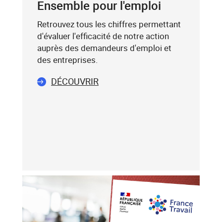
Ensemble pour l'emploi
(exemple
:
Retrouvez tous les chiffres permettant
75019),
d'évaluer l'efficacité de notre action
sélectionnez-
auprès des demandeurs d'emploi et
le
des entreprises.
dans
DÉCOUVRIR
la
liste
affichée
(avec
les
touches
flèche
haut
et
flèche
bas),
puis