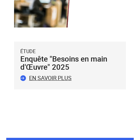
validez-
le
avec
la
touche
Entrée
du
ÉTUDE
clavier.
Enquête "Besoins en main
Vous
d'Œuvre" 2025
ne
pouvez
EN SAVOIR PLUS
valider
qu'un
seul
mot-
clé.
Le
mot-
clé