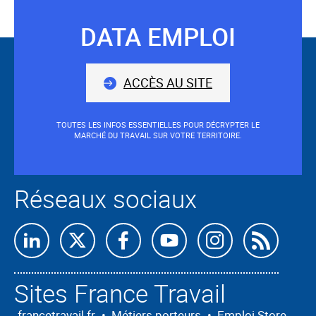
validé
sera
DATA EMPLOI
Suivez-
situé
avant
nous
le
ACCÈS AU SITE
champ.
TOUTES LES INFOS ESSENTIELLES POUR DÉCRYPTER LE
MARCHÉ DU TRAVAIL SUR VOTRE TERRITOIRE.
Réseaux sociaux
Retrouvez-
Retrouvez-
Retrouvez-
Retrouvez-
Retrouvez-
Abon
nous
nous
nous
nous
nous
nous
Sites France Travail
sur
sur
sur
sur
sur
à
francetravail.fr
•
Métiers porteurs
•
Emploi Store