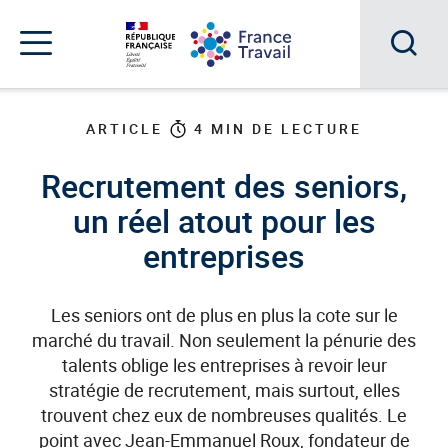
Accéder
Accéder
Accéder
au
au
au
menu
contenu
pied
principal
de
Acc
Menu
page
Menu
à
de
ARTICLE
4
MIN DE LECTURE
navigation
la
Recrutement des seniors,
rec
un réel atout pour les
entreprises
Les seniors ont de plus en plus la cote sur le
marché du travail. Non seulement la pénurie des
talents oblige les entreprises à revoir leur
stratégie de recrutement, mais surtout, elles
trouvent chez eux de nombreuses qualités. Le
point avec Jean-Emmanuel Roux, fondateur de