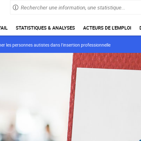
Rechercher
Saisie
une
de
information,
60
caractères
une
AIL
STATISTIQUES & ANALYSES
ACTEURS DE L'EMPLOI
maximum
statistique
er les personnes autistes dans l’insertion professionnelle