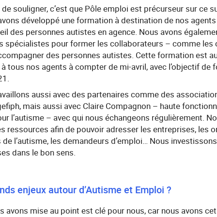
t de souligner, c’est que Pôle emploi est précurseur sur ce su
avons développé une formation à destination de nos agents 
cueil des personnes autistes en agence. Nous avons égaleme
 spécialistes pour former les collaborateurs – comme les c
ccompagner des personnes autistes. Cette formation est auj
e à tous nos agents à compter de mi-avril, avec l’objectif de
21.
availlons aussi avec des partenaires comme des association
gefiph, mais aussi avec Claire Compagnon – haute fonctionn
our l’autisme – avec qui nous échangeons régulièrement. No
 ressources afin de pouvoir adresser les entreprises, les o
 de l’autisme, les demandeurs d’emploi… Nous investissons 
ses dans le bon sens.
ands enjeux autour d’Autisme et Emploi ?
 avons mise au point est clé pour nous, car nous avons cet