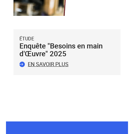
avec
la
touche
Entrée
du
ÉTUDE
clavier.
Enquête "Besoins en main
Vous
d'Œuvre" 2025
ne
pouvez
EN SAVOIR PLUS
valider
qu'un
seul
mot-
clé.
Le
mot-
clé
validé