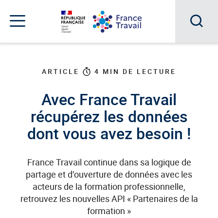
Accéder
Accéder
Accéder
au
au
au
menu
contenu
pied
principal
de
Acc
Menu
page
Menu
à
de
navigation
la
ARTICLE
4
MIN DE LECTURE
rec
Avec France Travail
récupérez les données
dont vous avez besoin !
France Travail continue dans sa logique de
partage et d’ouverture de données avec les
acteurs de la formation professionnelle,
retrouvez les nouvelles API « Partenaires de la
formation »