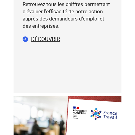
:
Retrouvez tous les chiffres permettant
75019),
d'évaluer l'efficacité de notre action
sélectionnez-
auprès des demandeurs d'emploi et
le
des entreprises.
dans
DÉCOUVRIR
la
liste
affichée
(avec
les
touches
flèche
haut
et
flèche
bas),
puis
validez-
le