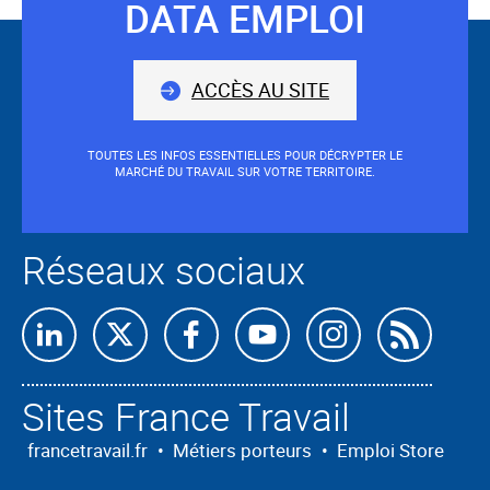
sera
DATA EMPLOI
Suivez-
situé
avant
nous
le
ACCÈS AU SITE
champ.
TOUTES LES INFOS ESSENTIELLES POUR DÉCRYPTER LE
MARCHÉ DU TRAVAIL SUR VOTRE TERRITOIRE.
Réseaux sociaux
Retrouvez-
Retrouvez-
Retrouvez-
Retrouvez-
Retrouvez-
Abon
nous
nous
nous
nous
nous
nous
Sites France Travail
sur
sur
sur
sur
sur
à
Linkedin
X
Facebook
Youtube
Instagram
nos
francetravail.fr
•
Métiers porteurs
•
Emploi Store