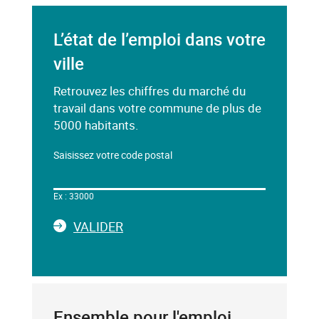
L’état de l’emploi dans votre
ville
Retrouvez les chiffres du marché du
travail dans votre commune de plus de
5000 habitants.
Saisissez votre code postal
Dans
le
Ex : 33000
champ
ci-
LA
VALIDER
dessous,
SAISIE
saisissez
DU
un
CODE
mot-
POSTAL
clé
Ensemble pour l'emploi