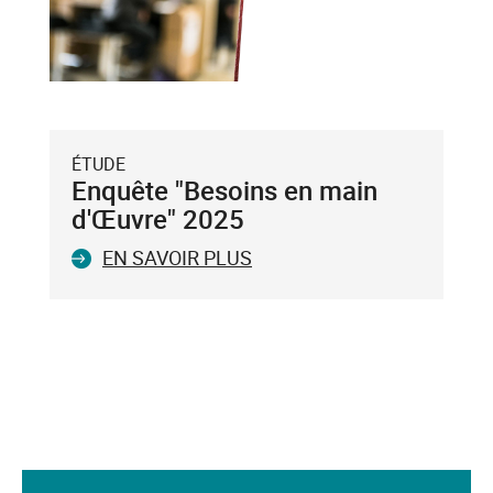
le
avec
la
touche
Entrée
du
ÉTUDE
clavier.
Enquête "Besoins en main
Vous
d'Œuvre" 2025
ne
EN SAVOIR PLUS
pouvez
valider
qu'un
seul
mot-
clé.
Le
mot-
clé