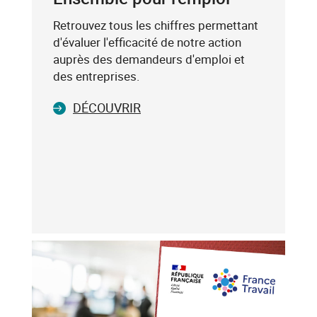
(exemple
:
Retrouvez tous les chiffres permettant
75019),
d'évaluer l'efficacité de notre action
sélectionnez-
auprès des demandeurs d'emploi et
le
des entreprises.
dans
DÉCOUVRIR
la
liste
affichée
(avec
les
touches
flèche
haut
et
flèche
bas),
puis
validez-