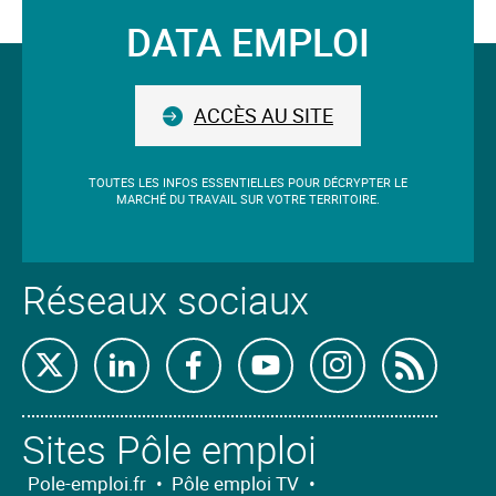
validé
DATA EMPLOI
sera
Suivez-
situé
avant
nous
le
ACCÈS AU SITE
champ.
TOUTES LES INFOS ESSENTIELLES POUR DÉCRYPTER LE
MARCHÉ DU TRAVAIL SUR VOTRE TERRITOIRE.
Réseaux sociaux
Retrouvez-
Retrouvez-
Retrouvez-
Retrouvez-
Retrouvez-
Abon
nous
nous
nous
nous
nous
nous
Sites Pôle emploi
sur
sur
sur
sur
sur
à
X
Linkedin
Facebook
Youtube
Instagram
nos
Pole-emploi.fr
•
Pôle emploi TV
•