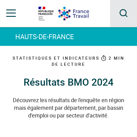
Accéder
Accéder
Accéder
au
au
au
menu
contenu
pied
principal
de
Acc
Menu
page
Menu
à
HAUTS-DE-FRANCE
de
navigation
la
rec
STATISTIQUES ET INDICATEURS
2
MIN
DE LECTURE
Résultats BMO 2024
Découvrez les résultats de l'enquête en région
mais également par département, par bassin
d'emploi ou par secteur d'activité.