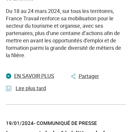
du
13
Du 18 au 24 mars 2024, sur tous les territoires,
au
France Travail renforce sa mobilisation pour le
17
secteur du tourisme et organise, avec ses
mai
partenaires, plus d’une centaine d’actions afin de
2024
mettre en avant les opportunités d’emploi et de
formation parmi la grande diversité de métiers de
la filière.
EN SAVOIR PLUS
Partager
Lire plus tard
l'article
Deuxième
Semaine
19/01/2024- COMMUNIQUÉ DE PRESSE
des
métiers