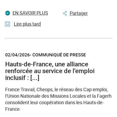
Artificielle
accessible
EN SAVOIR PLUS
Partager
à
tous
Lire plus tard
l'article
Places
et
02/04/2026- COMMUNIQUÉ DE PRESSE
Truck
de
Hauts-de-France, une alliance
l’emploi
renforcée au service de l’emploi
:
inclusif : [...]
France
Travail
France Travail, Cheops, le réseau des Cap emploi,
et
l’Union Nationale des Missions Locales et la Fagerh
ses
consolident leur coopération dans les Hauts-de-
partenaires
France.
vont