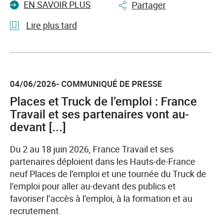
EN SAVOIR PLUS
Partager
Lire plus tard
l'article
Festival
IA
04/06/2026- COMMUNIQUÉ DE PRESSE
2026
:
Places et Truck de l’emploi : France
France
Travail et ses partenaires vont au-
Travail
devant [...]
Hauts-
de-
Du 2 au 18 juin 2026, France Travail et ses
France
partenaires déploient dans les Hauts-de-France
mobilisé
neuf Places de l’emploi et une tournée du Truck de
pour
l’emploi pour aller au-devant des publics et
une
favoriser l’accès à l’emploi, à la formation et au
Intelligence
recrutement.