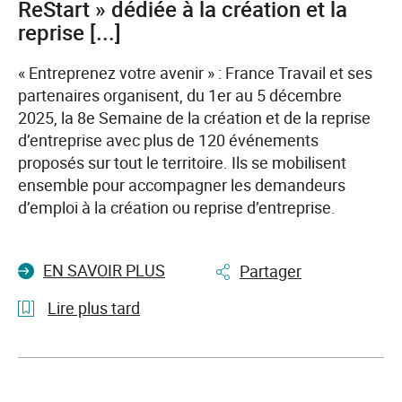
ReStart » dédiée à la création et la
convention
régionale
reprise [...]
pour
« Entreprenez votre avenir » : France Travail et ses
l’emploi
partenaires organisent, du 1er au 5 décembre
des
2025, la 8e Semaine de la création et de la reprise
personnes
d’entreprise avec plus de 120 événements
en
proposés sur tout le territoire. Ils se mobilisent
situation
ensemble pour accompagner les demandeurs
de
d’emploi à la création ou reprise d’entreprise.
handicap
EN SAVOIR PLUS
Partager
Lire plus tard
l'article
Lancement
de