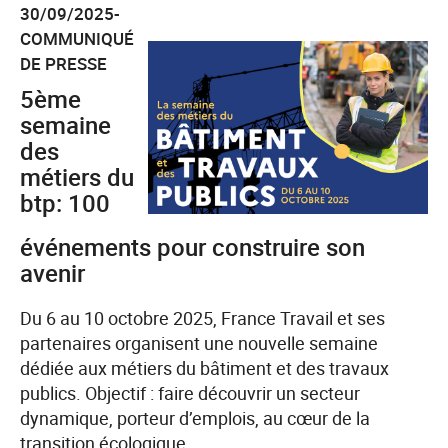
30/09/2025-
la
COMMUNIQUÉ
8e
DE PRESSE
Semaine
«
5ème
ReStart
semaine
»
des
dédiée
métiers du
à
btp: 100
la
événements pour construire son
création
avenir
et
la
Du 6 au 10 octobre 2025, France Travail et ses
reprise
partenaires organisent une nouvelle semaine
d’entreprise
dédiée aux métiers du bâtiment et des travaux
publics. Objectif : faire découvrir un secteur
dynamique, porteur d’emplois, au cœur de la
transition écologique.