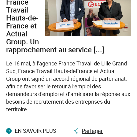
:
France
France
Travail
Travail
Hauts-de-
et
France et
ses
Actual
partenaires
Group. Un
vont
rapprochement au service [...]
au-
devant
Le 16 mai, à l’agence France Travail de Lille Grand
des
Sud, France Travail Hauts-deFrance et Actual
publics
Group ont signé un accord régional de partenariat,
éloignés
afin de favoriser le retour à l’emploi des
de
demandeurs d’emploi et d’améliorer la réponse aux
l’emploi
besoins de recrutement des entreprises du
territoire
EN SAVOIR PLUS
Partager