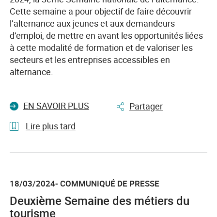
et
Cette semaine a pour objectif de faire découvrir
des
l’alternance aux jeunes et aux demandeurs
entreprises
d’emploi, de mettre en avant les opportunités liées
à cette modalité de formation et de valoriser les
secteurs et les entreprises accessibles en
alternance.
EN SAVOIR PLUS
Partager
Lire plus tard
l'article
3e
Semaine
18/03/2024- COMMUNIQUÉ DE PRESSE
nationale
de
Deuxième Semaine des métiers du
l'alternance
tourisme