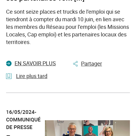
avenir
Ce sont seize places et trucks de l’emploi qui se
tiendront à compter du mardi 10 juin, en lien avec
les membres du Réseau pour l’emploi (les Missions
Locales, Cap emploi) et les partenaires locaux des
territoires.
EN SAVOIR PLUS
Partager
Lire plus tard
l'article
Places
et
16/05/2024-
trucks
COMMUNIQUÉ
de
DE PRESSE
l’emploi