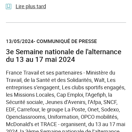
Lire plus tard
l'article
France
Travail
13/05/2024- COMMUNIQUÉ DE PRESSE
Hauts-
de-
3e Semaine nationale de l'alternance
France
du 13 au 17 mai 2024
et
Actual
France Travail et ses partenaires - Ministère du
Group.
Travail, de la Santé et des Solidarités, Walt, Les
Un
entreprises s’engagent, Les clubs sportifs engagés,
rapprochement
les Missions Locales, Cap Emploi, l’Agefiph, la
au
Sécurité sociale, Jeunes d’Avenirs, l’Afpa, SNCF,
service
EDF, Carrefour, le groupe La Poste, Onet, Sodexo,
des
Openclassrooms, Uniformation, OPCO mobilités,
demandeurs
McDonald’s et TRACE - organisent, du 13 au 17 mai
d’emploi
2024, la 3ème Semaine nationale de l’alternance.