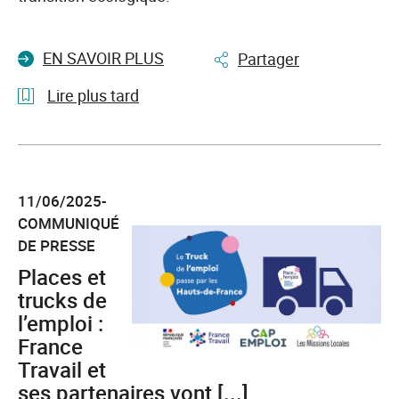
EN SAVOIR PLUS
Partager
Lire plus tard
l'article
5ème
semaine
11/06/2025-
des
COMMUNIQUÉ
métiers
DE PRESSE
du
btp:
Places et
100
trucks de
événements
l’emploi :
pour
France
construire
Travail et
son
ses partenaires vont [...]