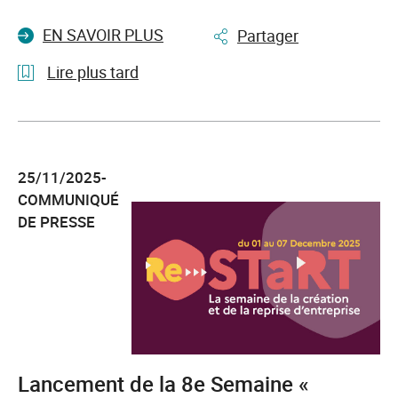
au-
EN SAVOIR PLUS
Partager
devant
des
Lire plus tard
publics
éloignés
l'article
de
Hauts-
l’emploi
de-
25/11/2025-
France,
COMMUNIQUÉ
une
DE PRESSE
alliance
renforcée
au
service
de
l’emploi
inclusif
Lancement de la 8e Semaine «
: