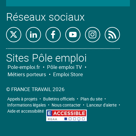
Réseaux sociaux
Retrouvez-
Retrouvez-
Retrouvez-
Retrouvez-
Retrouvez-
Abon
nous
nous
nous
nous
nous
nous
Sites Pôle emploi
sur
sur
sur
sur
sur
à
X
Linkedin
Facebook
Youtube
Instagram
nos
Pole-emploi.fr
•
Pôle emploi TV
•
Métiers porteurs
•
Emploi Store
flux
RSS
©
FRANCE TRAVAIL 2026
Appels à projets
•
Bulletins officiels
•
Plan du site
•
Informations légales
•
Nous contacter
•
Lanceur d'alerte
•
Aide et accessibilité