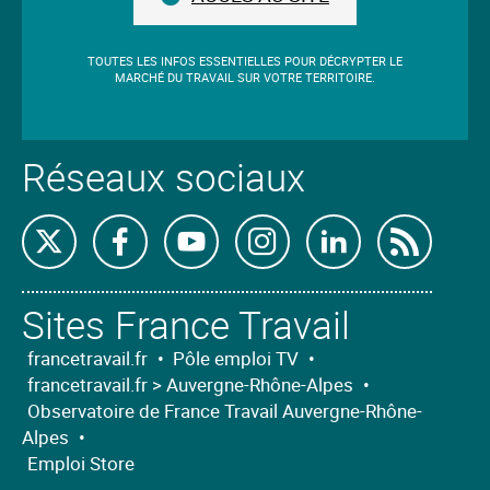
champ.
TOUTES LES INFOS ESSENTIELLES POUR DÉCRYPTER LE
MARCHÉ DU TRAVAIL SUR VOTRE TERRITOIRE.
Réseaux sociaux
Retrouvez-
Retrouvez-
Retrouvez-
Retrouvez-
Retrouvez-
Abon
nous
nous
nous
nous
nous
nous
Sites France Travail
sur
sur
sur
sur
sur
à
X
Facebook
Youtube
Instagram
Linkedin
nos
francetravail.fr
•
Pôle emploi TV
•
francetravail.fr > Auvergne-Rhône-Alpes
•
flux
Observatoire de France Travail Auvergne-Rhône-
RSS
Alpes
•
Emploi Store