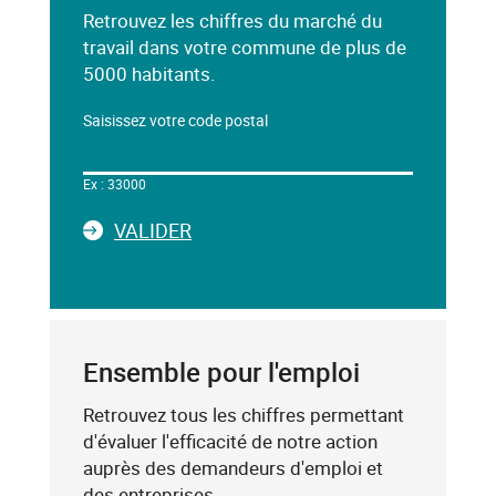
Retrouvez les chiffres du marché du
travail dans votre commune de plus de
5000 habitants.
Saisissez votre code postal
Dans
le
Ex : 33000
champ
ci-
LA
VALIDER
dessous,
SAISIE
saisissez
DU
un
CODE
mot-
POSTAL
clé
Ensemble pour l'emploi
(exemple
:
Retrouvez tous les chiffres permettant
75019),
d'évaluer l'efficacité de notre action
sélectionnez-
auprès des demandeurs d'emploi et
le
des entreprises.