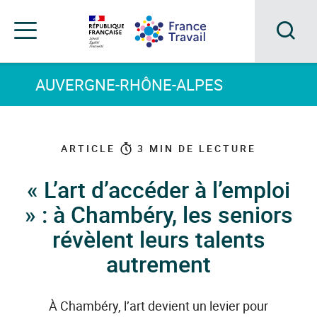
Accéder
Accéder
Accéder
au
au
au
menu
contenu
pied
principal
de
Acc
Menu
page
Menu
à
AUVERGNE-RHÔNE-ALPES
de
navigation
la
rec
ARTICLE
3
MIN DE LECTURE
« L’art d’accéder à l’emploi
» : à Chambéry, les seniors
révèlent leurs talents
autrement
À Chambéry, l’art devient un levier pour