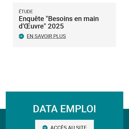
Entrée
du
ÉTUDE
clavier.
Enquête "Besoins en main
Vous
d'Œuvre" 2025
ne
EN SAVOIR PLUS
pouvez
valider
qu'un
seul
mot-
clé.
Le
mot-
clé
validé
DATA EMPLOI
sera
Suivez-
situé
avant
nous
le
ACCÈS AU SITE