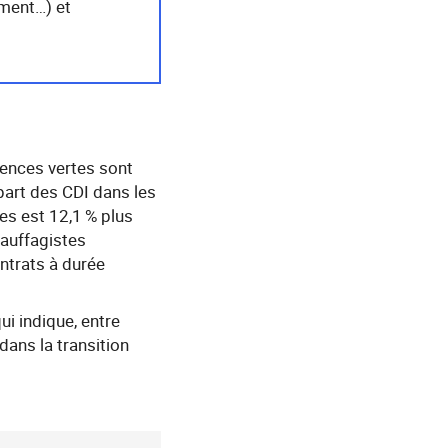
ement…) et
ences vertes sont
 part des CDI dans les
es est 12,1 % plus
hauffagistes
ontrats à durée
qui indique, entre
ans la transition