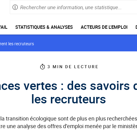
Rechercher
Saisie
une
de
information,
60
caractères
une
AIL
STATISTIQUES & ANALYSES
ACTEURS DE L'EMPLOI
maximum
statistique
rent les recruteurs
3
MIN DE LECTURE
s vertes : des savoirs q
les recruteurs
a transition écologique sont de plus en plus recherchées 
e une analyse des offres d’emploi menée par le ministèr