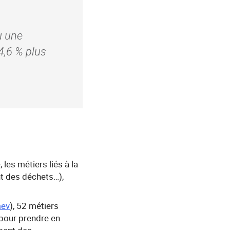
u une
4,6 % plus
les métiers liés à la
nt des déchets…),
ev
), 52 métiers
 pour prendre en