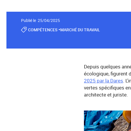
Publié le 25/04/2025
•
COMPÉTENCES
MARCHÉ DU TRAVAIL
Depuis quelques année
écologique, figurent 
2025 par la Dares
. L
vertes spécifiques en
architecte et juriste.