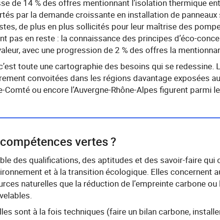
sse de 14 % des offres mentionnant l’isolation thermique en
rtés par la demande croissante en installation de panneaux s
es, de plus en plus sollicités pour leur maîtrise des pompe
nt pas en reste : la connaissance des principes d’éco-conc
aleur, avec une progression de 2 % des offres la mentionna
 c’est toute une cartographie des besoins qui se redessine
èrement convoitées dans les régions davantage exposées au f
Comté ou encore l’Auvergne-Rhône-Alpes figurent parmi les 
 compétences vertes ?
mble des qualifications, des aptitudes et des savoir-faire qui 
vironnement et à la transition écologique. Elles concernent a
rces naturelles que la réduction de l’empreinte carbone ou 
uvelables.
lles sont à la fois techniques (faire un bilan carbone, instal