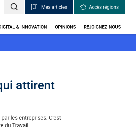
Mes articles
Accès régions
RECHERCHER
UNE
DIGITAL & INNOVATION
OPINIONS
REJOIGNEZ-NOUS
INFORMATION,
UNE
STATISTIQUE
ui attirent
par les entreprises. C’est
e du Travail.