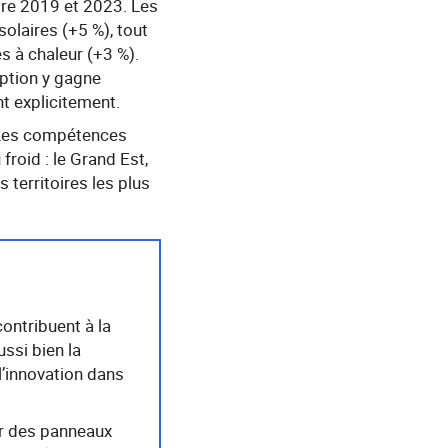
tre 2019 et 2023. Les
olaires (+5 %), tout
s à chaleur (+3 %).
eption y gagne
nt explicitement.
. Les compétences
roid : le Grand Est,
territoires les plus
contribuent à la
ussi bien la
l’innovation dans
ler des panneaux