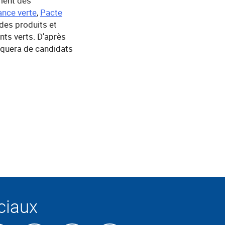
ment des
ance verte
,
Pacte
des produits et
nts verts. D’après
nquera de candidats
ciaux