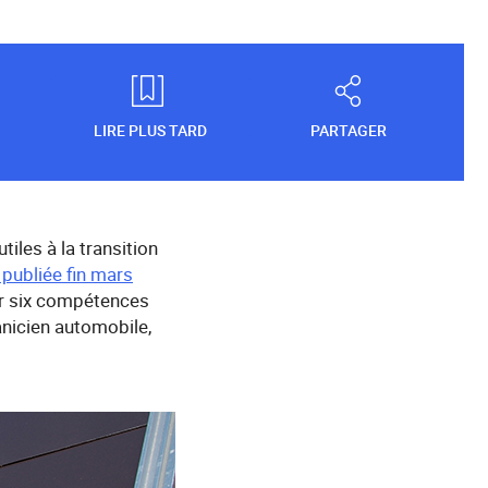
LIRE PLUS TARD
PARTAGER
iles à la transition
 publiée fin mars
sur six compétences
anicien automobile,