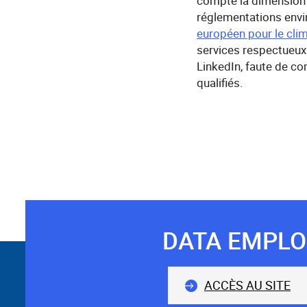
compte la dimension 
réglementations envi
européen pour le cli
services respectueux 
LinkedIn, faute de c
qualifiés.
DATA EMPLO
Suivez-
nous
ACCÈS AU SITE