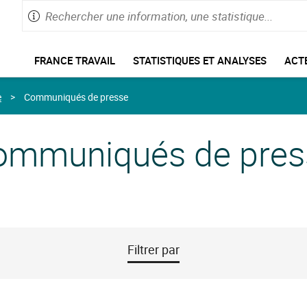
Rechercher
Saisie
une
de
information,
60
Menu
caractères
une
FRANCE TRAVAIL
STATISTIQUES ET ANALYSES
ACTE
de
maximum
statistique
navigation
e
Communiqués de presse
ommuniqués de pres
Filtrer par