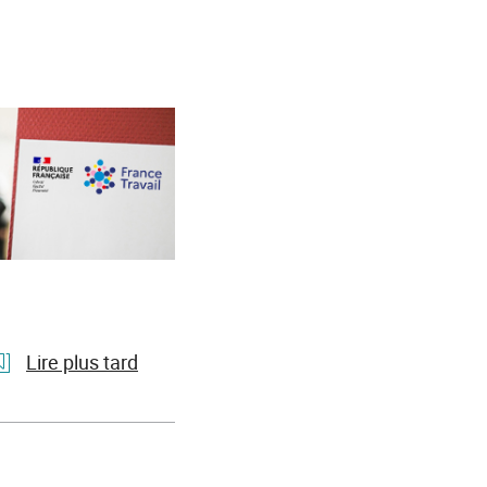
Lire plus tard
l'article
A
Gap,