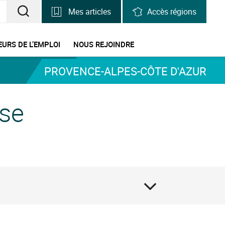
Mes articles
Accès régions
RECHERCHER
UNE
URS DE L’EMPLOI
NOUS REJOINDRE
INFORMATION,
PROVENCE-ALPES-CÔTE D'AZUR
UNE
STATISTIQUE
se