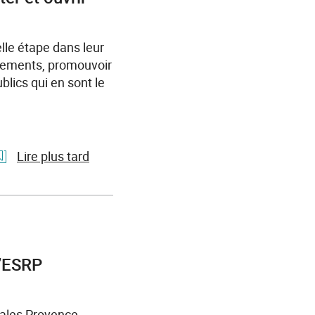
Travail
et
Festin
lle étape dans leur
s'engagent
rutements, promouvoir
pour
ublics qui en sont le
développer
les
parcours
de
Lire plus tard
formation
vers
l'article
l'emploi
France
Travail
et
Sodexo
l’ESRP
unissent
leurs
forces
cales Provence-