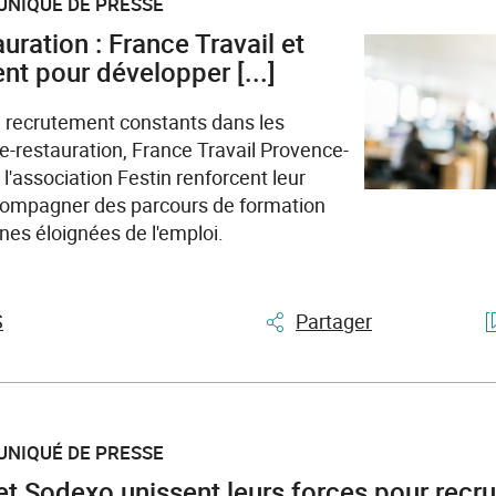
UNIQUÉ DE PRESSE
auration : France Travail et
nt pour développer [...]
 recrutement constants dans les
rie-restauration, France Travail Provence-
l'association Festin renforcent leur
compagner des parcours de formation
nes éloignées de l'emploi.
S
Partager
UNIQUÉ DE PRESSE
et Sodexo unissent leurs forces pour recrut