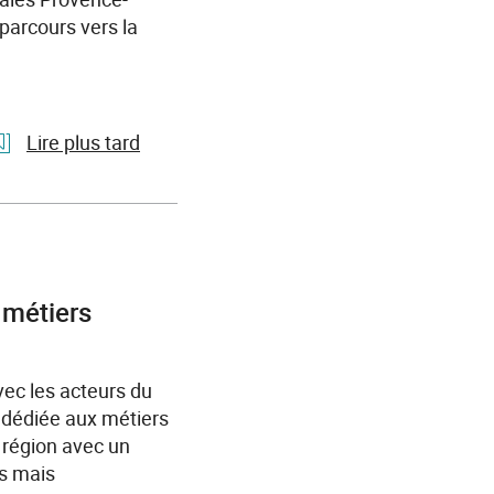
pour
 parcours vers la
recruter
et
ouvrir
l’emploi
Lire plus tard
à
tous
l'article
Handicap
et
emploi
:
 métiers
une
convention
régionale
vec les acteurs du
signée
e dédiée aux métiers
à
 région avec un
l’ESRP
us mais