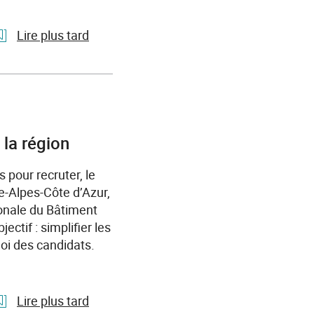
Lire plus tard
l'article
France
Travail
Provence-
Alpes-
 la région
Côte
 pour recruter, le
d’Azur
e-Alpes-Côte d’Azur,
et
ionale du Bâtiment
Prism’emploi
ctif : simplifier les
renforcent
oi des candidats.
leur
coopération
pour
favoriser
Lire plus tard