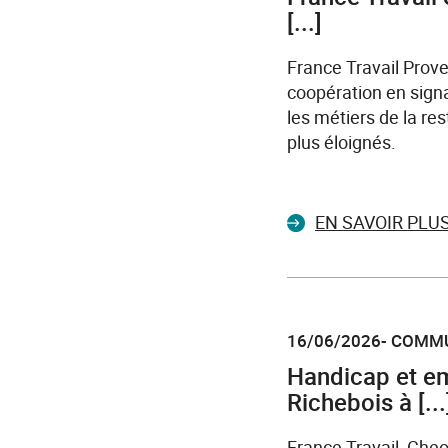
[...]
France Travail Prov
coopération en signa
les métiers de la res
plus éloignés.
EN SAVOIR PLU
16/06/2026- COMM
Handicap et em
Richebois à [...
France Travail, Che