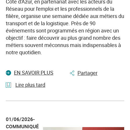
à
Côte d'Azur, en partenariat avec les acteurs du
l’ESRP
Réseau pour l'emploi et les professionnels de la
Richebois
filière, organise une semaine dédiée aux métiers du
à
transport et de la logistique. Près de 90
Marseille
événements sont programmés en région avec un
objectif : faire découvrir au plus grand nombre des
métiers souvent méconnus mais indispensables à
notre quotidien.
EN SAVOIR PLUS
Partager
Lire plus tard
l'article
Transport
et
01/06/2026-
logistique
COMMUNIQUÉ
: