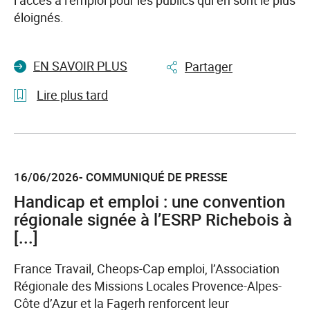
l’accès à l’emploi pour les publics qui en sont le plus
éloignés.
EN SAVOIR PLUS
Partager
Lire plus tard
l'article
France
Travail
16/06/2026- COMMUNIQUÉ DE PRESSE
et
Sodexo
Handicap et emploi : une convention
unissent
régionale signée à l’ESRP Richebois à
leurs
[...]
forces
pour
France Travail, Cheops-Cap emploi, l’Association
recruter
Régionale des Missions Locales Provence-Alpes-
et
Côte d’Azur et la Fagerh renforcent leur