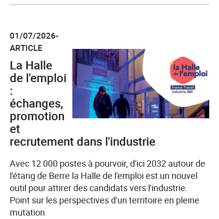
l'article
Hôtellerie-
restauration
01/07/2026-
:
ARTICLE
France
Travail
La Halle
et
de l'emploi
Festin
:
s'engagent
échanges,
pour
promotion
développer
et
les
recrutement dans l'industrie
parcours
de
Avec 12 000 postes à pourvoir, d'ici 2032 autour de
formation
l'étang de Berre la Halle de l'emploi est un nouvel
vers
outil pour attirer des candidats vers l'industrie.
l'emploi
Point sur les perspectives d'un territoire en pleine
mutation