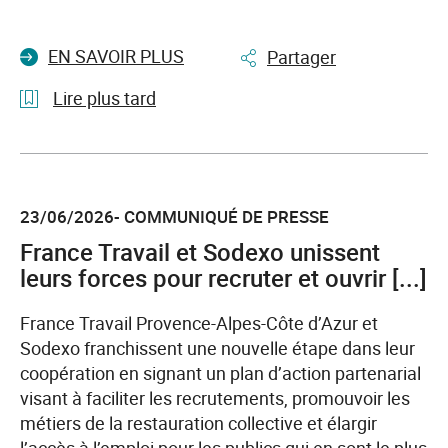
EN SAVOIR PLUS
Partager
Lire plus tard
l'article
La
Halle
23/06/2026- COMMUNIQUÉ DE PRESSE
de
l'emploi
France Travail et Sodexo unissent
:
leurs forces pour recruter et ouvrir [...]
échanges,
promotion
France Travail Provence-Alpes-Côte d’Azur et
et
Sodexo franchissent une nouvelle étape dans leur
recrutement
coopération en signant un plan d’action partenarial
dans
visant à faciliter les recrutements, promouvoir les
l'industrie
métiers de la restauration collective et élargir