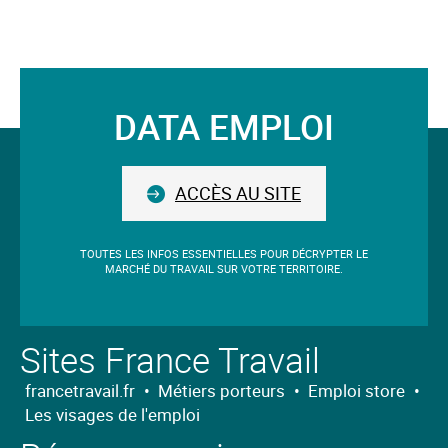
4ème
trimestre
2025
DATA EMPLOI
Suivez-
nous
ACCÈS AU SITE
TOUTES LES INFOS ESSENTIELLES POUR DÉCRYPTER LE
MARCHÉ DU TRAVAIL SUR VOTRE TERRITOIRE.
Sites France Travail
francetravail.fr
•
Métiers porteurs
•
Emploi store
•
Les visages de l'emploi