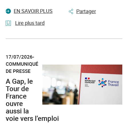
EN SAVOIR PLUS
Partager
Lire plus tard
l'article
Les
chiffres
17/07/2026-
du
COMMUNIQUÉ
marché
DE PRESSE
du
travail
A Gap, le
au
Tour de
2e
France
trimestre
ouvre
2026
aussi la
voie vers l’emploi