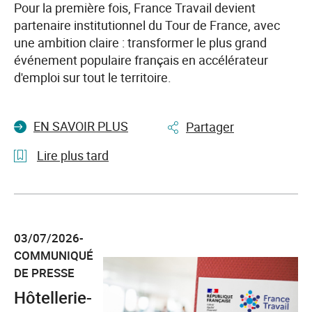
Pour la première fois, France Travail devient
partenaire institutionnel du Tour de France, avec
une ambition claire : transformer le plus grand
événement populaire français en accélérateur
d'emploi sur tout le territoire.
EN SAVOIR PLUS
Partager
Lire plus tard
l'article
A
Gap,
03/07/2026-
le
COMMUNIQUÉ
Tour
DE PRESSE
de
France
Hôtellerie-
ouvre