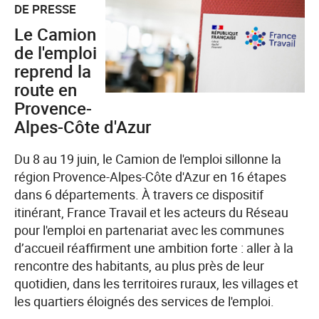
DE PRESSE
une
semaine
Le Camion
pour
de l'emploi
découvrir
reprend la
des
route en
métiers
Provence-
essentiels
Alpes-Côte d'Azur
et
des
Du 8 au 19 juin, le Camion de l'emploi sillonne la
opportunités
région Provence-Alpes-Côte d'Azur en 16 étapes
d'avenir
dans 6 départements. À travers ce dispositif
itinérant, France Travail et les acteurs du Réseau
pour l'emploi en partenariat avec les communes
d’accueil réaffirment une ambition forte : aller à la
rencontre des habitants, au plus près de leur
quotidien, dans les territoires ruraux, les villages et
les quartiers éloignés des services de l'emploi.