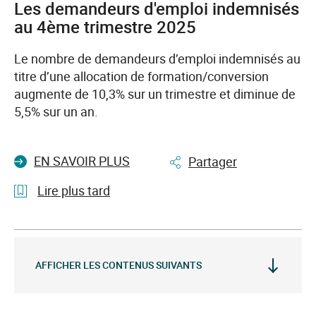
Alpes-
Les demandeurs d'emploi indemnisés
Côte
au 4ème trimestre 2025
d’Azur
et
Le nombre de demandeurs d’emploi indemnisés au
Prism’emploi
titre d’une allocation de formation/conversion
renforcent
augmente de 10,3% sur un trimestre et diminue de
leur
5,5% sur un an.
coopération
pour
EN SAVOIR PLUS
Partager
favoriser
l’insertion
Lire plus tard
des
publics
l'article
les
Les
plus
demandeurs
AFFICHER LES CONTENUS SUIVANTS
éloignés
d'emploi
de
indemnisés
l’emploi
au