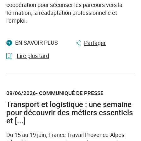
ouvrir
coopération pour sécuriser les parcours vers la
l’emploi
formation, la réadaptation professionnelle et
à
l’emploi.
tous
EN SAVOIR PLUS
Partager
Lire plus tard
l'article
Handicap
et
09/06/2026- COMMUNIQUÉ DE PRESSE
emploi
:
Transport et logistique : une semaine
une
pour découvrir des métiers essentiels
convention
et [...]
régionale
signée
Du 15 au 19 juin, France Travail Provence-Alpes-