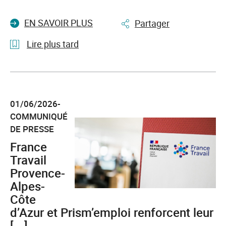
EN SAVOIR PLUS
Partager
Lire plus tard
l'article
Le
Camion
01/06/2026-
de
COMMUNIQUÉ
l'emploi
DE PRESSE
reprend
la
France
route
Travail
en
Provence-
Provence-
Alpes-
Alpes-
Côte
Côte
d’Azur et Prism’emploi renforcent leur
d'Azur
[...]