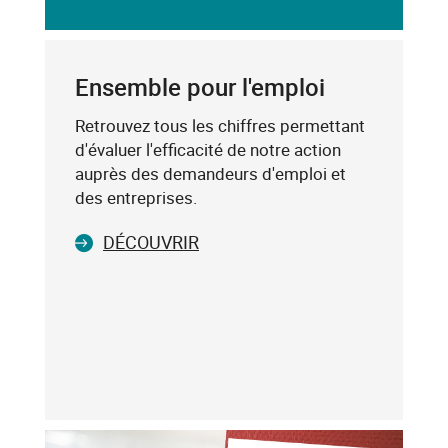
saisissez
DU
un
CODE
mot-
POSTAL
clé
Ensemble pour l'emploi
(exemple
:
Retrouvez tous les chiffres permettant
75019),
d'évaluer l'efficacité de notre action
sélectionnez-
auprès des demandeurs d'emploi et
le
des entreprises.
dans
DÉCOUVRIR
la
liste
affichée
(avec
les
touches
flèche
haut
et