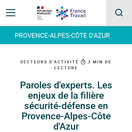
Accéder
Accéder
Accéder
au
au
au
menu
contenu
pied
principal
de
Acc
Menu
page
Menu
à
PROVENCE-ALPES-CÔTE D'AZUR
de
navigation
la
rec
SECTEURS D'ACTIVITÉ
3
MIN DE
LECTURE
Paroles d'experts. Les
enjeux de la filière
sécurité-défense en
Provence-Alpes-Côte
d'Azur