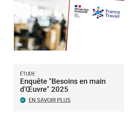
flèche
bas),
puis
validez-
le
avec
la
touche
Entrée
du
ÉTUDE
clavier.
Enquête "Besoins en main
Vous
d'Œuvre" 2025
ne
EN SAVOIR PLUS
pouvez
valider
qu'un
seul
mot-
clé.