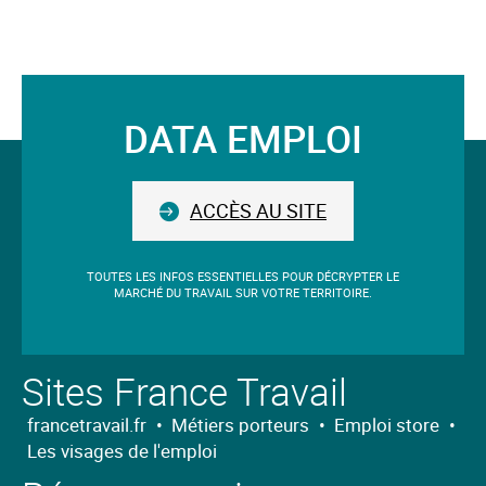
Le
mot-
clé
validé
DATA EMPLOI
sera
Suivez-
situé
avant
nous
le
ACCÈS AU SITE
champ.
TOUTES LES INFOS ESSENTIELLES POUR DÉCRYPTER LE
MARCHÉ DU TRAVAIL SUR VOTRE TERRITOIRE.
Sites France Travail
francetravail.fr
•
Métiers porteurs
•
Emploi store
•
Les visages de l'emploi