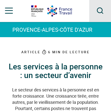
Accéder
Accéder
Accéder
au
au
au
menu
contenu
pied
principal
de
Acc
Menu
page
Menu
à
PROVENCE-ALPES-CÔTE D'AZUR
de
navigation
la
rec
ARTICLE
6
MIN DE LECTURE
Les services à la personne
: un secteur d’avenir
Le secteur des services à la personne est en
forte croissance. Une croissance tirée, entre
autres, par le vieillissement de la population.
Pourtant, certains postes ne trouvent pas