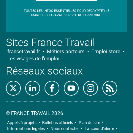
TOUTES LES INFOS ESSENTIELLES POUR DÉCRYPTER LE
MARCHÉ DU TRAVAIL SUR VOTRE TERRITOIRE.
Sites France Travail
francetravail.fr
•
Métiers porteurs
•
Emploi store
•
Les visages de l'emploi
Réseaux sociaux
Retrouvez-
Retrouvez-
Retrouvez-
Retrouvez-
Retrouvez-
Abon
nous
nous
nous
nous
nous
nous
sur
sur
sur
sur
sur
à
©
FRANCE TRAVAIL 2026
X
Linkedin
Facebook
Youtube
Instagram
nos
Appels à projets
•
Bulletins officiels
•
Plan du site
•
Informations légales
•
Nous contacter
•
Lanceur d'alerte
•
flux