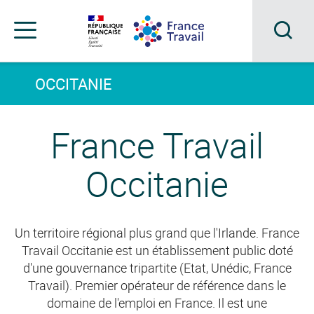
Accéder
Accéder
Accéder
au
au
au
menu
contenu
pied
principal
de
Acc
Menu
page
Menu
à
OCCITANIE
de
navigation
la
France Travail
rec
Occitanie
Un territoire régional plus grand que l'Irlande. France
Travail Occitanie est un établissement public doté
d'une gouvernance tripartite (Etat, Unédic, France
Travail). Premier opérateur de référence dans le
domaine de l'emploi en France. Il est une