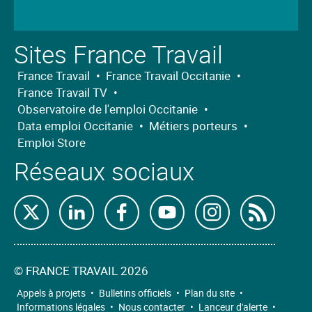
Sites France Travail
France Travail
•
France Travail Occitanie
•
France Travail TV
•
Observatoire de l'emploi Occitanie
•
Data emploi Occitanie
•
Métiers porteurs
•
Emploi Store
Réseaux sociaux
Retrouvez-
Retrouvez-
Retrouvez-
Retrouvez-
Retrouvez-
Abon
nous
nous
nous
nous
nous
nous
sur
sur
sur
sur
sur
à
©
FRANCE TRAVAIL 2026
X
Linkedin
Facebook
Youtube
Instagram
nos
Appels à projets
•
Bulletins officiels
•
Plan du site
•
Informations légales
•
Nous contacter
•
Lanceur d'alerte
•