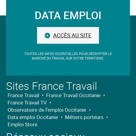
validé
DATA EMPLOI
sera
Suivez-
situé
avant
nous
le
ACCÈS AU SITE
champ.
TOUTES LES INFOS ESSENTIELLES POUR DÉCRYPTER LE
MARCHÉ DU TRAVAIL SUR VOTRE TERRITOIRE.
Sites France Travail
France Travail
•
France Travail Occitanie
•
France Travail TV
•
Observatoire de l'emploi Occitanie
•
Data emploi Occitanie
•
Métiers porteurs
•
Emploi Store