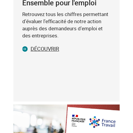
Ensemble pour l'emploi
(exemple
:
Retrouvez tous les chiffres permettant
75019),
d'évaluer l'efficacité de notre action
sélectionnez-
auprès des demandeurs d'emploi et
le
des entreprises.
dans
DÉCOUVRIR
la
liste
affichée
(avec
les
touches
flèche
haut
et
flèche
bas),
puis