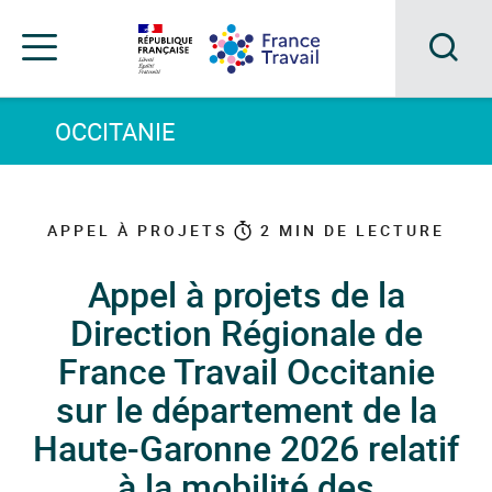
Accéder
Accéder
Accéder
au
au
au
menu
contenu
pied
principal
de
Acc
Menu
page
Menu
à
OCCITANIE
de
navigation
la
rec
APPEL À PROJETS
2
MIN DE LECTURE
Appel à projets de la
Direction Régionale de
France Travail Occitanie
sur le département de la
Haute-Garonne 2026 relatif
à la mobilité des