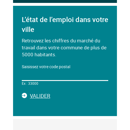
L’état de l’emploi dans votre
ville
Retrouvez les chiffres du marché du
travail dans votre commune de plus de
5000 habitants.
Saisissez votre code postal
Dans
le
Ex : 33000
champ
ci-
LA
VALIDER
dessous,
SAISIE
saisissez
DU
un
CODE
mot-
POSTAL
clé