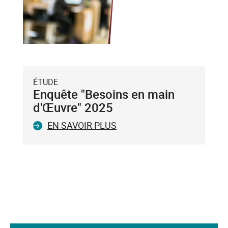
validez-
le
avec
la
touche
Entrée
du
ÉTUDE
clavier.
Enquête "Besoins en main
Vous
d'Œuvre" 2025
ne
EN SAVOIR PLUS
pouvez
valider
qu'un
seul
mot-
clé.
Le
mot-
clé