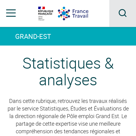
Accéder
Accéder
Accéder
au
au
au
menu
contenu
pied
principal
de
Acc
Menu
page
Menu
à
GRAND-EST
de
navigation
la
Statistiques &
rec
analyses
Dans cette rubrique, retrouvez les travaux réalisés
par le service Statistiques, Études et Évaluations de
la direction régionale de Pôle emploi Grand Est. Le
partage de cette expertise vise une meilleure
compréhension des tendances régionales et