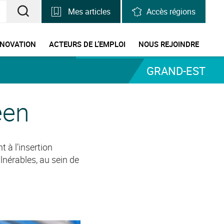
Mes articles
Accès régions
RECHERCHER
UNE
NNOVATION
ACTEURS DE L’EMPLOI
NOUS REJOINDRE
INFORMATION,
GRAND-EST
UNE
STATISTIQUE
éen
à l’insertion
nérables, au sein de