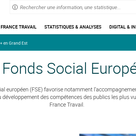
Rechercher
Saisie
une
de
information,
60
enu
caractères
une
FRANCE TRAVAIL
STATISTIQUES & ANALYSES
DIGITAL & I
e
maximum
statistique
avigation
 + en Grand Est
 Fonds Social Europ
ial européen (FSE) favorise notamment l’accompagnement 
au développement des compétences des publics les plus vul
France Travail.