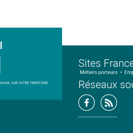
I
Sites France
Métiers porteurs
•
Emp
Réseaux so
AVAIL SUR VOTRE TERRITOIRE.
Retrouvez-
Abon
nous
nous
sur
à