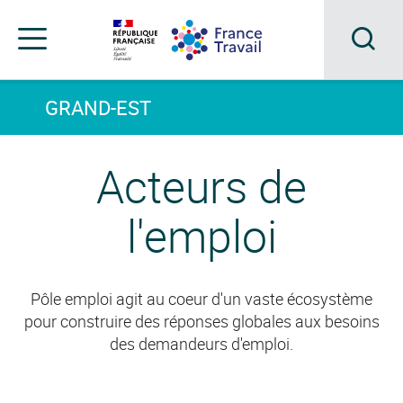
Accéder
Accéder
Accéder
au
au
au
menu
contenu
pied
principal
de
Acc
Menu
page
Menu
à
GRAND-EST
de
navigation
la
Acteurs de
rec
l'emploi
Pôle emploi agit au coeur d'un vaste écosystème
pour construire des réponses globales aux besoins
des demandeurs d'emploi.