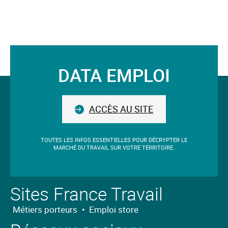
clé.
Le
mot-
clé
validé
DATA EMPLOI
sera
Suivez-
situé
avant
nous
le
ACCÈS AU SITE
champ.
TOUTES LES INFOS ESSENTIELLES POUR DÉCRYPTER LE
MARCHÉ DU TRAVAIL SUR VOTRE TERRITOIRE.
Sites France Travail
Métiers porteurs
•
Emploi store