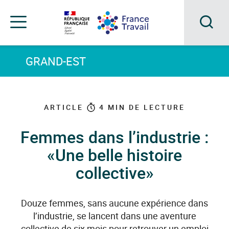
Accéder
Accéder
Accéder
au
au
au
menu
contenu
pied
principal
de
Acc
Menu
page
Menu
à
GRAND-EST
de
navigation
la
rec
ARTICLE
4
MIN DE LECTURE
Femmes dans l’industrie :
«Une belle histoire
collective»
Douze femmes, sans aucune expérience dans
l’industrie, se lancent dans une aventure
collective de six mois pour retrouver un emploi