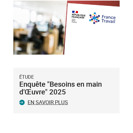
et
flèche
bas),
puis
validez-
le
avec
la
touche
Entrée
du
ÉTUDE
clavier.
Enquête "Besoins en main
Vous
d'Œuvre" 2025
ne
EN SAVOIR PLUS
pouvez
valider
qu'un
seul
mot-