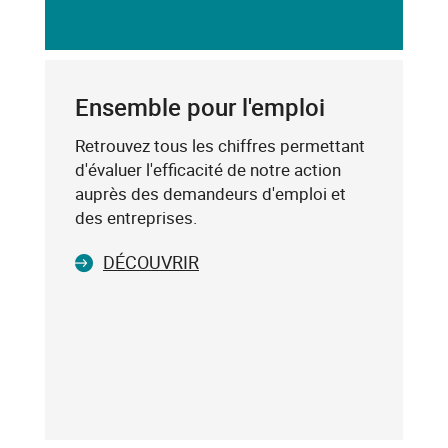
dessous,
SAISIE
saisissez
DU
un
CODE
mot-
POSTAL
clé
Ensemble pour l'emploi
(exemple
:
Retrouvez tous les chiffres permettant
75019),
d'évaluer l'efficacité de notre action
sélectionnez-
auprès des demandeurs d'emploi et
le
des entreprises.
dans
DÉCOUVRIR
la
liste
affichée
(avec
les
touches
flèche
haut