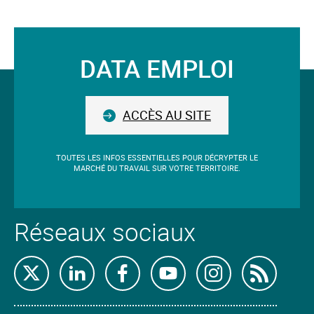
DATA EMPLOI
Suivez-
nous
ACCÈS AU SITE
TOUTES LES INFOS ESSENTIELLES POUR DÉCRYPTER LE
MARCHÉ DU TRAVAIL SUR VOTRE TERRITOIRE.
Réseaux sociaux
Retrouvez-
Retrouvez-
Retrouvez-
Retrouvez-
Retrouvez-
Abon
nous
nous
nous
nous
nous
nous