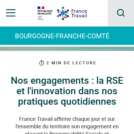
Accéder
Accéder
Accéder
au
au
au
menu
contenu
pied
principal
de
Acc
Menu
page
Menu
à
BOURGOGNE-FRANCHE-COMTÉ
de
navigation
la
rec
2
MIN DE LECTURE
Nos engagements : la RSE
et l'innovation dans nos
pratiques quotidiennes
France Travail affirme chaque jour et sur
l’ensemble du territoire son engagement en
plaçant la Responsabilité Sociale et