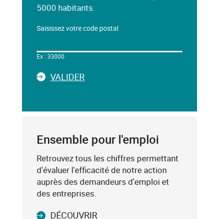
5000 habitants.
Saisissez votre code postal
Dans
le
Ex : 33000
champ
ci-
LA
VALIDER
dessous,
SAISIE
saisissez
DU
un
CODE
mot-
POSTAL
clé
Ensemble pour l'emploi
(exemple
:
Retrouvez tous les chiffres permettant
75019),
d'évaluer l'efficacité de notre action
sélectionnez-
auprès des demandeurs d'emploi et
le
des entreprises.
dans
DÉCOUVRIR
la