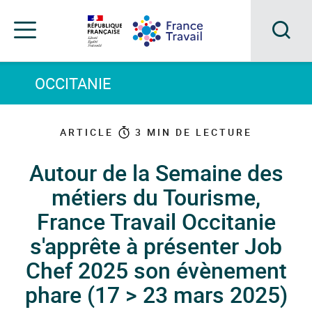
Accéder
Accéder
Accéder
au
au
au
menu
contenu
pied
principal
de
Acc
Menu
page
Menu
à
OCCITANIE
de
navigation
la
rec
ARTICLE
3
MIN DE LECTURE
Autour de la Semaine des
métiers du Tourisme,
France Travail Occitanie
s'apprête à présenter Job
Chef 2025 son évènement
phare (17 > 23 mars 2025)