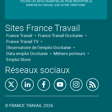
TOUTES LES INFOS ESSENTIELLES POUR DÉCRYPTER LE
MARCHÉ DU TRAVAIL SUR VOTRE TERRITOIRE.
Sites France Travail
France Travail
•
France Travail Occitanie
•
France Travail TV
•
Observatoire de l'emploi Occitanie
•
Data emploi Occitanie
•
Métiers porteurs
•
Emploi Store
Réseaux sociaux
Retrouvez-
Retrouvez-
Retrouvez-
Retrouvez-
Retrouvez-
Abon
nous
nous
nous
nous
nous
nous
sur
sur
sur
sur
sur
à
©
FRANCE TRAVAIL 2026
X
Linkedin
Facebook
Youtube
Instagram
nos