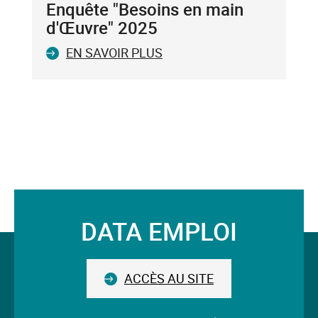
clavier.
Enquête "Besoins en main
Vous
d'Œuvre" 2025
ne
EN SAVOIR PLUS
pouvez
valider
qu'un
seul
mot-
clé.
Le
mot-
clé
validé
DATA EMPLOI
sera
Suivez-
situé
avant
nous
le
ACCÈS AU SITE
champ.